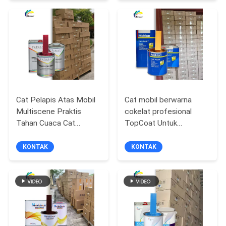
KEBIJAKAN
PRIVASI
Cat Pelapis Atas Mobil
Cat mobil berwarna
Multiscene Praktis
cokelat profesional
Tahan Cuaca Cat
TopCoat Untuk
Kendaraan Metalik
perbaikan mobil
Produsen otomotif
KONTAK
KONTAK