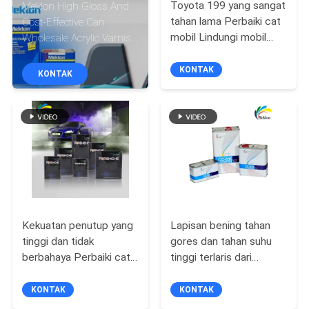
Toyota 199 yang sangat
Meklon High Gloss And
tahan lama Perbaiki cat
Cost-Effective Can
KONTROL
mobil Lindungi mobil
Wholesale Acrylic Varnish
KUALITAS
Anda selama bertahun-
And Quick Drying Paint
tahun
(Meklon berkilau tinggi
KONTAK
KONTAK
dan hemat biaya bisa
HUBUNGI
grosir cat akrilik dan
KAMI
cepat kering)
BERITA
QUOTE
Kekuatan penutup yang
Lapisan bening tahan
REQUEST
tinggi dan tidak
gores dan tahan suhu
SUATU
berbahaya Perbaiki cat
tinggi terlaris dari
mobil P-209 Ungu Biru
Produsen Meklon
Untuk kendaraan
KONTAK
KONTAK
SITEMAP