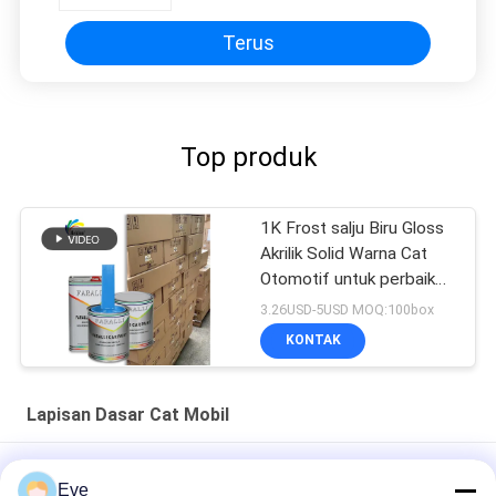
Terus
Top produk
1K Frost salju Biru Gloss
Akrilik Solid Warna Cat
Otomotif untuk perbaikan
mobil bekas
3.26USD-5USD MOQ:100box
KONTAK
Lapisan Dasar Cat Mobil
Cat Mobil Multifungsi Basecoat Kelembaban tahan UV
Eve