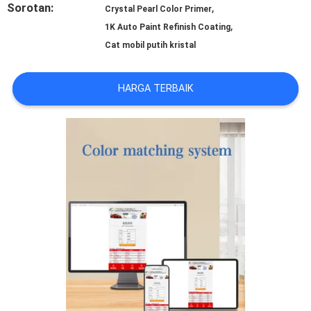
Sorotan:
,
Crystal Pearl Color Primer
REQUEST
,
1K Auto Paint Refinish Coating
Cat mobil putih kristal
SUATU
HARGA TERBAIK
SITEMAP
KEBIJAKAN
PRIVASI