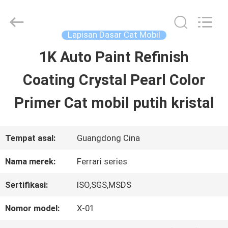
Guangzhou
Meklon
Chemical
Technology
Lapisan Dasar Cat Mobil
Co.,
Ltd..
1K Auto Paint Refinish
RUMAH
All
Rights
Coating Crystal Pearl Color
Reserved.
PRODUK
Primer Cat mobil putih kristal
VIDEO
Tempat asal:
Guangdong Cina
Nama merek:
Ferrari series
TENTANG
Sertifikasi:
ISO,SGS,MSDS
KITA
Nomor model:
X-01