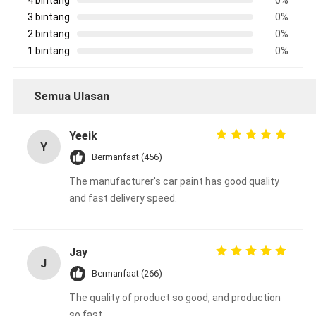
4 bintang
0%
3 bintang
0%
2 bintang
0%
1 bintang
0%
Semua Ulasan
Yeeik
Y
Bermanfaat (456)
The manufacturer's car paint has good quality
and fast delivery speed.
Jay
J
Bermanfaat (266)
The quality of product so good, and production
so fast.