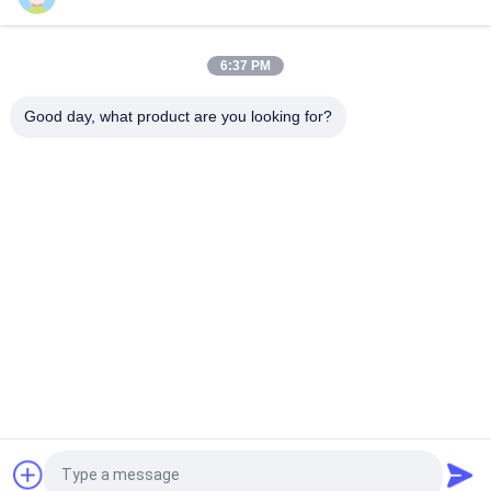
Lapisan Dasar Bening Otomotif Praktis Anti Jamur Akrilik
Bening Untuk Mobil
6:37 PM
Cat Mobil Biru Berkilau Lapisan Dasar Acrylic Spray Tahan
Good day, what product are you looking for?
Cuaca
Bad Request
Semua
Menghaluskan Cat 
Lapisan Dasar Cat 
Mobil
Mobil
Cat Mobil Top Coat
Kotak Polyester
Cat Mobil Perak 
Cat Mutiara Mobil
Metalik
Pernis Lapisan 
Cat Mobil Campuran 
Quote request suatu