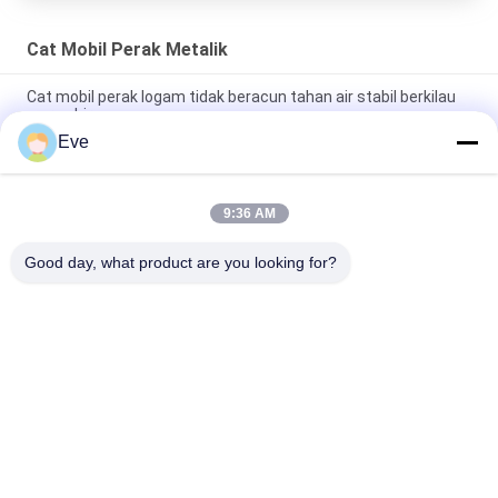
Cat Mobil Perak Metalik
Cat mobil perak logam tidak beracun tahan air stabil berkilau
warna biru
Eve
Cat Mobil Oranyeu Merah tahan panas tahan lama Cat
Semprot Logam Tanpa Bau Untuk Mobil
9:36 AM
Cat Mobil Perak Logam tahan kelembaban Lapisan dasar Anti
UV praktis
Good day, what product are you looking for?
Bad Request
Semua
Menghaluskan Cat 
Lapisan Dasar Cat 
Mobil
Mobil
Cat Mobil Top Coat
Kotak Polyester