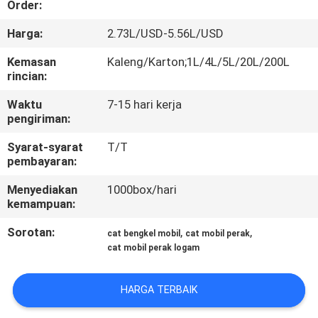
Order:
KONTROL
Harga:
2.73L/USD-5.56L/USD
KUALITAS
Kemasan
Kaleng/Karton;1L/4L/5L/20L/200L
rincian:
HUBUNGI
Waktu
7-15 hari kerja
pengiriman:
KAMI
Syarat-syarat
T/T
pembayaran:
BERITA
Menyediakan
1000box/hari
kemampuan:
QUOTE
Sorotan:
,
,
cat bengkel mobil
cat mobil perak
REQUEST
cat mobil perak logam
SUATU
HARGA TERBAIK
SITEMAP