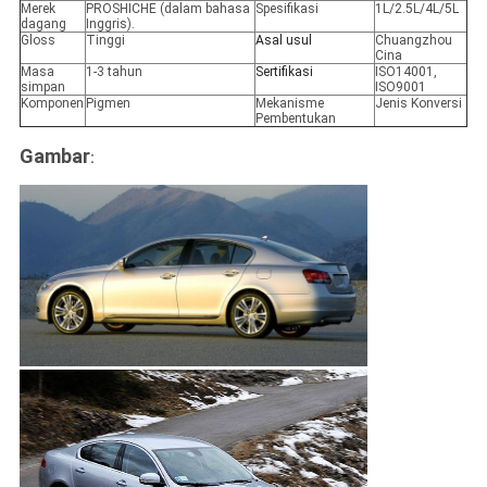
Merek
PROSHICHE (dalam bahasa
Spesifikasi
1L/2.5L/4L/5L
dagang
Inggris).
Gloss
Tinggi
Asal usul
Chuangzhou
Cina
Masa
1-3 tahun
Sertifikasi
ISO14001,
simpan
ISO9001
Komponen
Pigmen
Mekanisme
Jenis Konversi
Pembentukan
Gambar
: