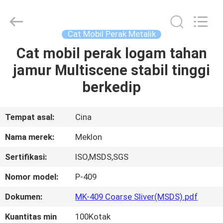
Meklon
Chemical
Technology
Co.,
Ltd..
Cat Mobil Perak Metalik
All
Rights
Cat mobil perak logam tahan
RUMAH
Reserved.
jamur Multiscene stabil tinggi
PRODUK
berkedip
VIDEO
Tempat asal:
Cina
Nama merek:
Meklon
TENTANG
Sertifikasi:
ISO,MSDS,SGS
KITA
Nomor model:
P-409
WISATA
Dokumen:
MK-409 Coarse Sliver(MSDS).pdf
PABRIK
Kuantitas min
100Kotak