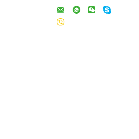
PRODUK LAINNYA
Cat mobil perak
Cat Mobil Oranyeu
logam tidak beracun
Merah tahan panas
tahan air stabil
tahan lama Cat
berkilau warna biru
Semprot Logam
Tanpa Bau Untuk