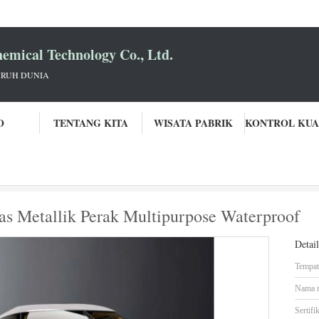
mical Technology Co., Ltd.
URUH DUNIA
O
TENTANG KITA
WISATA PABRIK
Cat Mobil Berlian Berkualitas Metallik Perak Multipurpose Waterproof
tas Metallik Perak Multipurpose Waterproof
Detai
Tempat 
Nama 
Sertifik