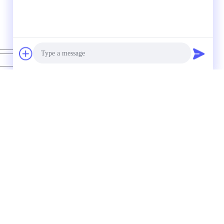
Kontak
Photo
Video Call
Audio Call
Cat Mobil Berwarna
UV Proof Painting
Merah Merah
Cat Otomotif Logam
Metallik Perak Tahan
Multifungsi Praktis
Limbah Tidak
beracun