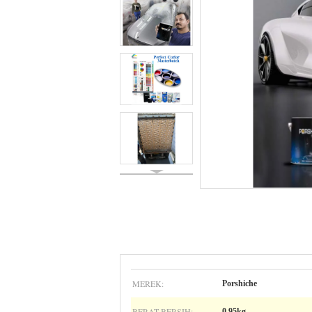
MEREK:
Porshiche
BERAT BERSIH:
0,95kg