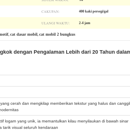
CAKUPAN:
400 kaki persegi/gal
ULANGI WAKTU:
2-4 jam
motif
cat dasar mobil
cat mobil 2 bungkus
,
,
ngkok dengan Pengalaman Lebih dari 20 Tahun dalam
 yang cerah dan mengkilap memberikan tekstur yang halus dan cang
odernitas
tif logam yang unik, ia memantulkan kilau menyilaukan di bawah sinar
 tarik visual seluruh kendaraan