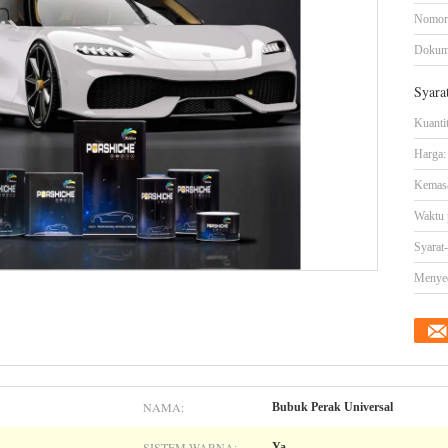
Nomor
Dokum
Syara
Kuanti
Harga:
Kemasa
Waktu 
Syarat
Menye
NAMA:
Bubuk Perak Universal
SISTEM WARNA:
Ya