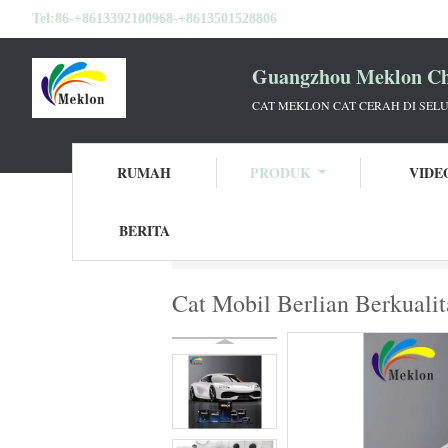
Tel:
86-+8613392100968-+8613501528806
Guangzhou Meklon Che
CAT MEKLON CAT CERAH DI SEL
RUMAH
PRODUK
VIDE
BERITA
Rumah
Produk
Cat Mobil Perak Metalik
Cat Mobil Berlian Berkuali