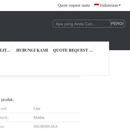
Quote request suatu
Indonesian
KONTROL KUALITAS
HUBUNGI KAMI
QUOTE REQUEST SUATU
l produk:
asal:
Cina
merek:
Meklon
asi:
ISO,MSDS,SGS