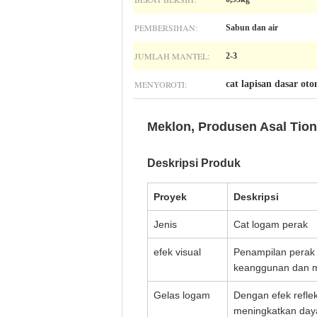
PEMBERSIHAN:
Sabun dan air
JUMLAH MANTEL:
2-3
MENYOROTI:
cat lapisan dasar oto
Meklon, Produsen Asal Tio
Deskripsi Produk
Proyek
Deskripsi
Jenis
Cat logam perak
efek visual
Penampilan perak
keanggunan dan m
Gelas logam
Dengan efek reflek
meningkatkan daya