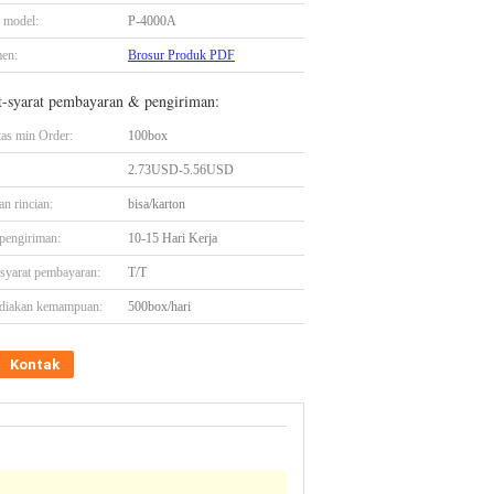
 model:
P-4000A
en:
Brosur Produk PDF
t-syarat pembayaran & pengiriman:
tas min Order:
100box
2.73USD-5.56USD
n rincian:
bisa/karton
pengiriman:
10-15 Hari Kerja
-syarat pembayaran:
T/T
diakan kemampuan:
500box/hari
Kontak