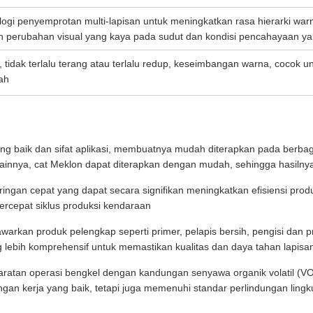
ogi penyemprotan multi-lapisan untuk meningkatkan rasa hierarki w
 perubahan visual yang kaya pada sudut dan kondisi pencahayaan y
 tidak terlalu terang atau terlalu redup, keseimbangan warna, cocok 
ah
 yang baik dan sifat aplikasi, membuatnya mudah diterapkan pada berb
innya, cat Meklon dapat diterapkan dengan mudah, sehingga hasilnya
eringan cepat yang dapat secara signifikan meningkatkan efisiensi pr
cepat siklus produksi kendaraan
warkan produk pelengkap seperti primer, pelapis bersih, pengisi dan p
 lebih komprehensif untuk memastikan kualitas dan daya tahan lapisa
ratan operasi bengkel dengan kandungan senyawa organik volatil (VOC
ungan kerja yang baik, tetapi juga memenuhi standar perlindungan lin