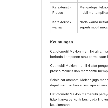
Karakteristik
Mengadopsi teknol
Proses
mobil menampilkan
Karakteristik
Nada warna netral,
warna
seperti mobil mew
Keuntungan
Cat otomotif Meklon memiliki aliran
berbeda.komponen atau permukaan la
Cat mobil Meklon memiliki sifat peng
proses melukis dan membantu memper
Selain cat otomotif, Meklon juga mena
dapat memberikan solusi lapisan yang
Cat otomotif Meklon memenuhi persya
tidak hanya berkontribusi pada lingk
keselamatan