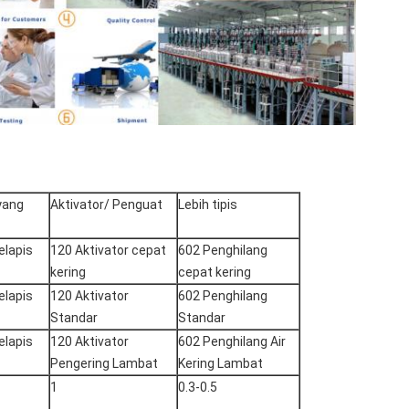
yang
Aktivator/ Penguat
Lebih tipis
elapis
120 Aktivator cepat
602 Penghilang
kering
cepat kering
elapis
120 Aktivator
602 Penghilang
Standar
Standar
elapis
120 Aktivator
602 Penghilang Air
Pengering Lambat
Kering Lambat
1
0.3-0.5