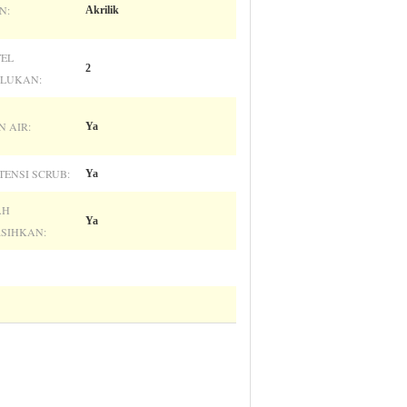
N:
Akrilik
EL
2
RLUKAN:
 AIR:
Ya
TENSI SCRUB:
Ya
AH
Ya
RSIHKAN: