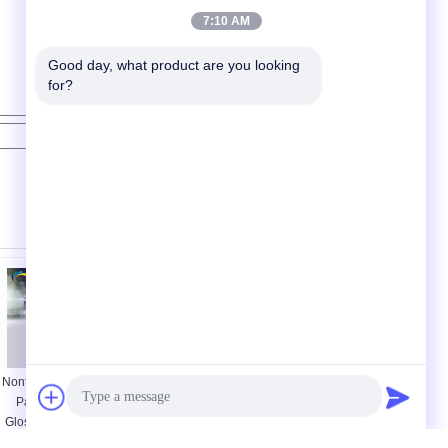
7:10 AM
Good day, what product are you looking 
for?
Kontak
Nontoxic resin Clear
Cat Mobil Berwarna
Paint Hardener
Padat Penguat
Glossy Spray Clear
Alkohol Berfungsi
Coat dengan
Berbagai