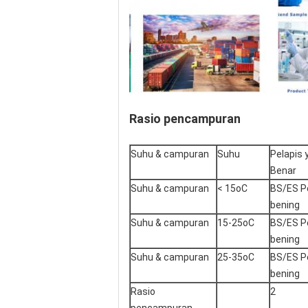
Rasio pencampuran
Suhu & campuran
Suhu
Pelapis 
Benar
Suhu & campuran
< 15oC
BS/ES P
bening
Suhu & campuran
15-25oC
BS/ES P
bening
Suhu & campuran
25-35oC
BS/ES P
bening
Rasio
2
pencampuran