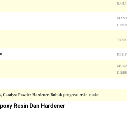
BAHA
MANT
DIPE
TAHAN
RESIS
lf
MUD
DIBE
y
Catalyst Powder Hardener
Bubuk pengeras resin epoksi
,
,
poxy Resin Dan Hardener