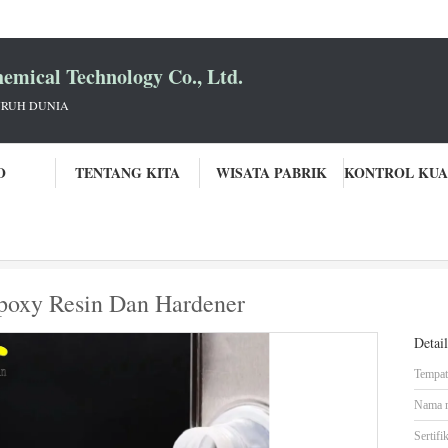
mical Technology Co., Ltd.
URUH DUNIA
O
TENTANG KITA
WISATA PABRIK
talyst Powder Hardener Epoxy Resin Dan Hardener
Epoxy Resin Dan Hardener
Detai
Tempat 
Nama 
Sertifik