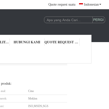
Quote request suatu
Indonesian
KONTROL KUALITAS
HUBUNGI KAMI
QUOTE REQUEST SUATU
l produk:
asal:
Cina
merek:
Meklon
asi:
ISO,MSDS,SGS