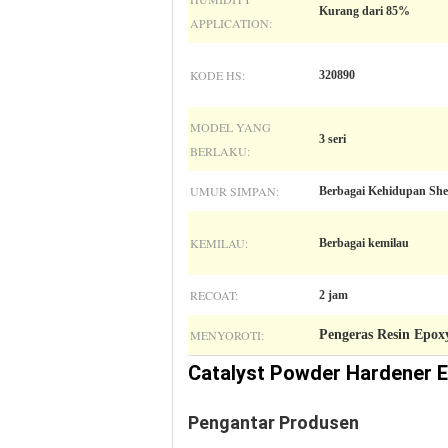
Kurang dari 85%
APPLICATION:
KODE HS:
320890
MODEL YANG
3 seri
BERLAKU:
UMUR SIMPAN:
Berbagai Kehidupan She
KEMILAU:
Berbagai kemilau
RECOAT:
2 jam
MENYOROTI:
Pengeras Resin Epox
Catalyst Powder Hardener E
Pengantar Produsen