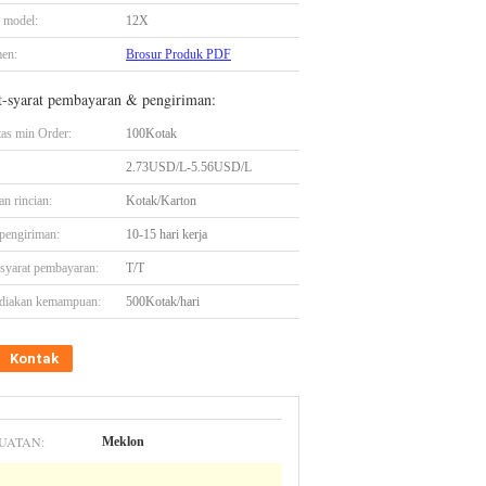
 model:
12X
en:
Brosur Produk PDF
t-syarat pembayaran & pengiriman:
tas min Order:
100Kotak
2.73USD/L-5.56USD/L
n rincian:
Kotak/Karton
pengiriman:
10-15 hari kerja
-syarat pembayaran:
T/T
diakan kemampuan:
500Kotak/hari
Kontak
UATAN:
Meklon