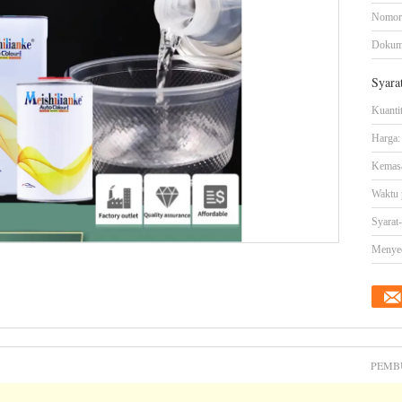
Nomor
Dokum
Syara
Kuanti
Harga:
Kemasa
Waktu 
Syarat
Menye
PEMB