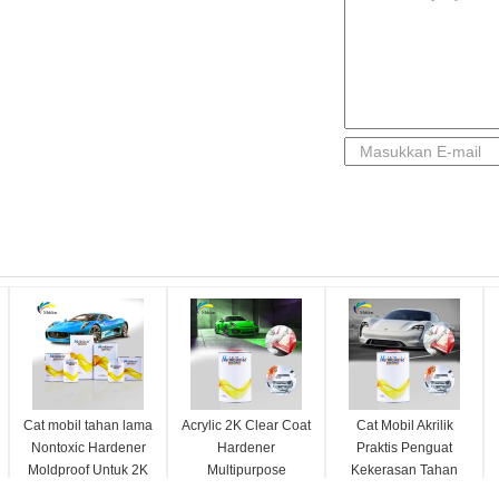
Cat mobil tahan lama
Acrylic 2K Clear Coat
Cat Mobil Akrilik
Nontoxic Hardener
Hardener
Praktis Penguat
Moldproof Untuk 2K
Multipurpose
Kekerasan Tahan
Clear Coating
Moistureproof 0,95kg
Alkali Tidak