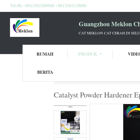
Tel:
86-+8613392100968-+8613501528806
Guangzhou Meklon Che
CAT MEKLON CAT CERAH DI SEL
RUMAH
PRODUK
VIDE
BERITA
Rumah
Produk
Pengeras Cat Mobil
Ca
Catalyst Powder Hardener 