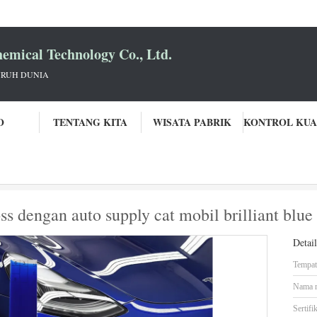
mical Technology Co., Ltd.
URUH DUNIA
O
TENTANG KITA
WISATA PABRIK
2K acrylic basecoat high gloss dengan auto supply cat mobil brilliant blue pe
s dengan auto supply cat mobil brilliant blue p
Detai
Tempat 
Nama 
Sertifik