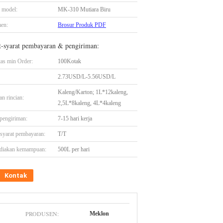
 model:
MK-310 Mutiara Biru
en:
Brosur Produk PDF
t-syarat pembayaran & pengiriman:
tas min Order:
100Kotak
2.73USD/L-5.56USD/L
Kaleng/Karton; 1L*12kaleng,
n rincian:
2,5L*8kaleng, 4L*4kaleng
pengiriman:
7-15 hari kerja
-syarat pembayaran:
T/T
diakan kemampuan:
500L per hari
Kontak
PRODUSEN:
Meklon