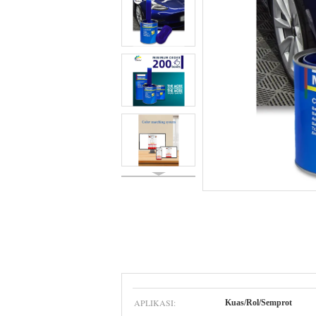
APLIKASI:
Kuas/Rol/Semprot