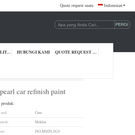
Quote request suatu
Indonesian
KONTROL KUALITAS
HUBUNGI KAMI
QUOTE REQUEST SUATU
arl car refinish paint
earl car refinish paint
l produk:
asal:
Cina
merek:
Meklon
asi:
ISO,MSDS,SGS