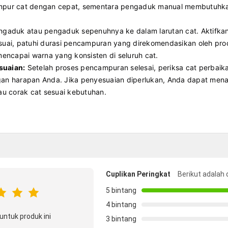
mpur cat dengan cepat, sementara pengaduk manual membutuhkan 
aduk atau pengaduk sepenuhnya ke dalam larutan cat. Aktifka
esuai, patuhi durasi pencampuran yang direkomendasikan oleh p
ncapai warna yang konsisten di seluruh cat.
suaian:
Setelah proses pencampuran selesai, periksa cat perbai
gan harapan Anda. Jika penyesuaian diperlukan, Anda dapat me
au corak cat sesuai kebutuhan.
Cuplikan Peringkat
Berikut adalah 
5 bintang
4 bintang
untuk produk ini
3 bintang