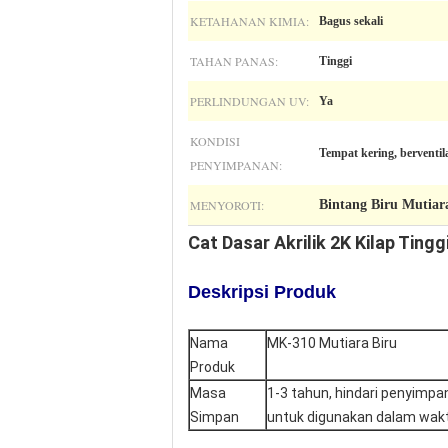
KETAHANAN KIMIA:
Bagus sekali
TAHAN PANAS:
Tinggi
PERLINDUNGAN UV:
Ya
KONDISI
Tempat kering, berventil
PENYIMPANAN:
MENYOROTI:
Bintang Biru Mutiar
Cat Dasar Akrilik 2K Kilap Tin
Deskripsi Produk
Nama
MK-310 Mutiara Biru
Produk
Masa
1-3 tahun, hindari penyimp
Simpan
untuk digunakan dalam wakt