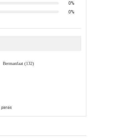
0%
0%
Bermanfaat (132)
n panas