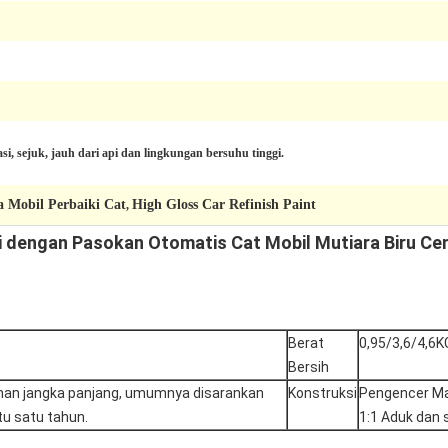
asi, sejuk, jauh dari api dan lingkungan bersuhu tinggi.
a Mobil Perbaiki Cat
High Gloss Car Refinish Paint
,
ggi dengan Pasokan Otomatis Cat Mobil Mutiara Biru C
Berat
0,95/3,6/4,6K
Bersih
anan jangka panjang, umumnya disarankan
Konstruksi
Pengencer Ma
u satu tahun.
1:1 Aduk dan