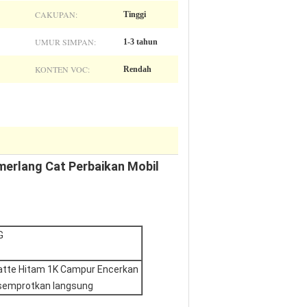
CAKUPAN:
Tinggi
UMUR SIMPAN:
1-3 tahun
KONTEN VOC:
Rendah
emerlang Cat Perbaikan Mobil
G
tte Hitam 1K Campur Encerkan
 semprotkan langsung