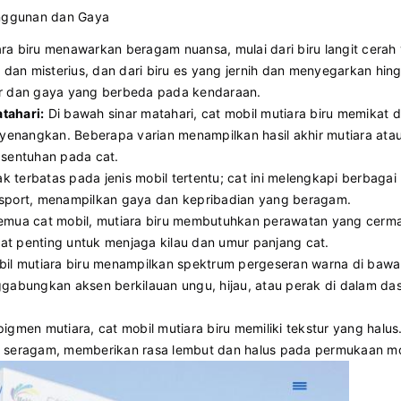
anggunan dan Gaya
ra biru menawarkan beragam nuansa, mulai dari biru langit cera
 dan misterius, dan dari biru es yang jernih dan menyegarkan hin
r dan gaya yang berbeda pada kendaraan.
tahari:
Di bawah sinar matahari, cat mobil mutiara biru memikat
nangkan. Beberapa varian menampilkan hasil akhir mutiara ata
 sentuhan pada cat.
dak terbatas pada jenis mobil tertentu; cat ini melengkapi berbaga
sport, menampilkan gaya dan kepribadian yang beragam.
emua cat mobil, mutiara biru membutuhkan perawatan yang cermat
gat penting untuk menjaga kilau dan umur panjang cat.
il mutiara biru menampilkan spektrum pergeseran warna di bawa
gabungkan aksen berkilauan ungu, hijau, atau perak di dalam das
gmen mutiara, cat mobil mutiara biru memiliki tekstur yang halus. 
 seragam, memberikan rasa lembut dan halus pada permukaan mo