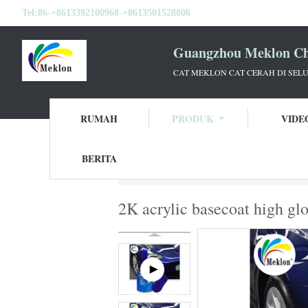
Tel:
86-+8613392100968-+8613501528806
Guangzhou Meklon Che
CAT MEKLON CAT CERAH DI SEL
RUMAH
PRODUK
VIDE
BERITA
Rumah
Produk
Cat mobil campuran siap
2K acrylic basecoat high glos