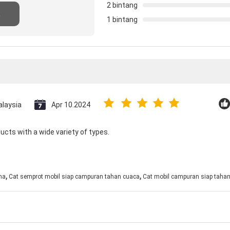
2 bintang
s
1 bintang
n
laysia
Apr 10.2024
ducts with a wide variety of types.
,
,
ma
Cat semprot mobil siap campuran tahan cuaca
Cat mobil campuran siap taha