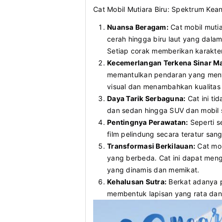
Cat Mobil Mutiara Biru: Spektrum Ke
Nuansa Beragam:
Cat mobil mutia
cerah hingga biru laut yang dalam
Setiap corak memberikan karakte
Kecemerlangan Terkena Sinar Ma
memantulkan pendaran yang menye
visual dan menambahkan kualitas
Daya Tarik Serbaguna:
Cat ini ti
dan sedan hingga SUV dan mobil 
Pentingnya Perawatan:
Seperti s
film pelindung secara teratur san
Transformasi Berkilauan:
Cat mob
yang berbeda. Cat ini dapat meng
yang dinamis dan memikat.
Kehalusan Sutra:
Berkat adanya pi
membentuk lapisan yang rata dan