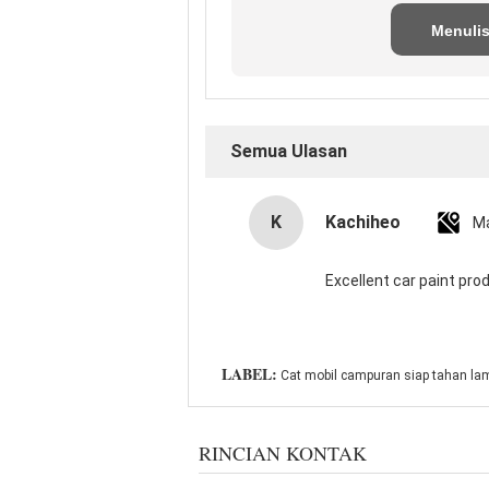
Menuli
Tinjaua
Semua Ulasan
K
Kachiheo
Ma
Excellent car paint pro
LABEL:
Cat mobil campuran siap tahan la
RINCIAN KONTAK