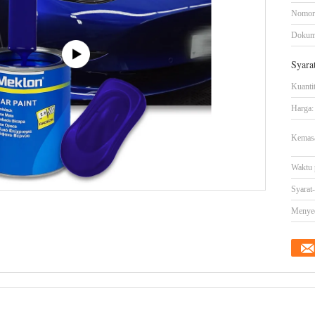
Nomor
Dokum
Syara
Kuanti
Harga:
Kemasa
Waktu 
Syarat
Menye