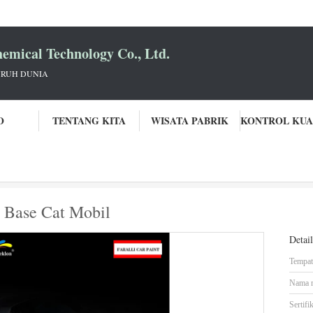
mical Technology Co., Ltd.
URUH DUNIA
O
TENTANG KITA
WISATA PABRIK
1L Refinish Clear Coat Auto Base Cat Mobil
o Base Cat Mobil
Detai
Tempat 
Nama 
Sertifik