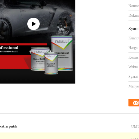
Nomor
Dokum
Syara
Kuanti
Harga:
Kemasa
Waktu 
Syarat
Menye
UMU
kstra putih
WAR