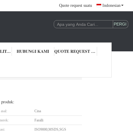
Quote request suatu
Indonesian
KONTROL KUALITAS
HUBUNGI KAMI
QUOTE REQUEST SUATU
l produk:
asal:
Cina
merek:
Faralli
asi:
ISO9000,MSDS,SGS