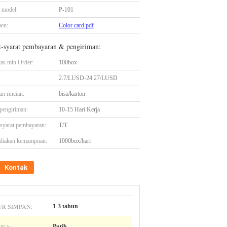
 model:
P-101
en:
Color card.pdf
t-syarat pembayaran & pengiriman:
tas min Order:
100box
2.7/LUSD-24.27/LUSD
n rincian:
bisa/karton
pengiriman:
10-15 Hari Kerja
-syarat pembayaran:
T/T
diakan kemampuan:
1000box/hari
Kontak
R SIMPAN:
1-3 tahun
NA:
Putih