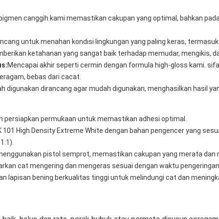
i pigmen canggih kami memastikan cakupan yang optimal, bahkan pad
rancang untuk menahan kondisi lingkungan yang paling keras, termasuk 
berikan ketahanan yang sangat baik terhadap memudar, mengikis, d
us:
Mencapai akhir seperti cermin dengan formula high-gloss kami. sifa
ragam, bebas dari cacat.
digunakan dirancang agar mudah digunakan, menghasilkan hasil yang
n persiapkan permukaan untuk memastikan adhesi optimal.
 101 High Density Extreme White dengan bahan pengencer yang sesu
1:1).
menggunakan pistol semprot, memastikan cakupan yang merata dan m
arkan cat mengering dan mengeras sesuai dengan waktu pengeringan
n lapisan bening berkualitas tinggi untuk melindungi cat dan meningk