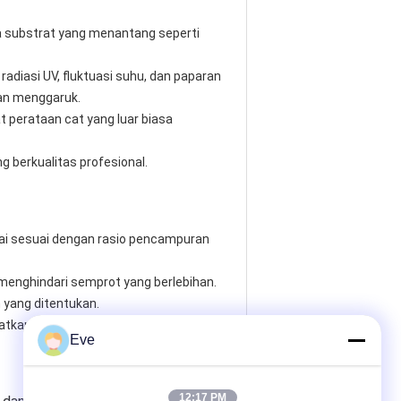
a substrat yang menantang seperti
radiasi UV, fluktuasi suhu, dan paparan
an menggaruk.
t perataan cat yang luar biasa
 berkualitas profesional.
ai sesuai dengan rasio pencampuran
enghindari semprot yang berlebihan.
 yang ditentukan.
atkan kilau dan daya tahannya.
Eve
12:17 PM