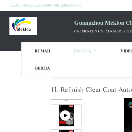
Tel:
86-+8613822162990-+8613392100968
Guangzhou Meklon Che
CAT MEKLON CAT CERAH DI SEL
RUMAH
PRODUK
VIDE
BERITA
Rumah
Produk
Lapisan Dasar Cat Mobil
1L Refinish Clear Coat Aut