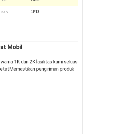
RAN:
1l*12
Cat Mobil
 warna 1K dan 2Kfasilitas kami seluas
g ketatMemastikan pengiriman produk