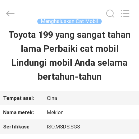
Guangzhou
Meklon
Chemical
Technology
Menghaluskan Cat Mobil
Co.,
Ltd..
Toyota 199 yang sangat tahan
RUMAH
All
Rights
lama Perbaiki cat mobil
Reserved.
PRODUK
Lindungi mobil Anda selama
bertahun-tahun
VIDEO
Tempat asal:
Cina
TENTANG
Nama merek:
Meklon
KITA
Sertifikasi:
ISO,MSDS,SGS