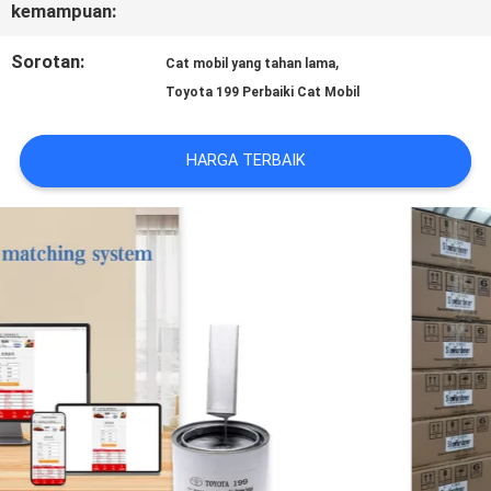
kemampuan:
REQUEST
Sorotan:
,
Cat mobil yang tahan lama
SUATU
Toyota 199 Perbaiki Cat Mobil
HARGA TERBAIK
SITEMAP
KEBIJAKAN
PRIVASI