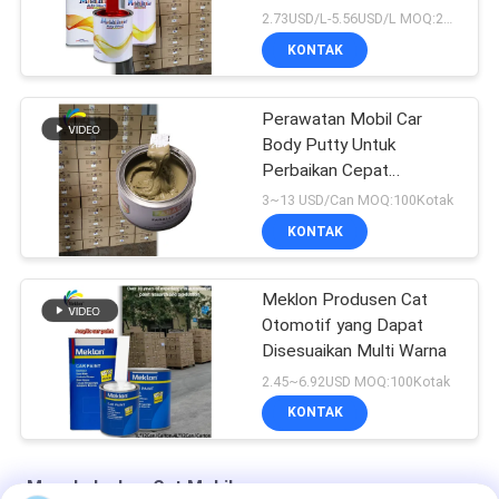
perbaikan mobil berwarna
2.73USD/L-5.56USD/L MOQ:200l
merah terang
KONTAK
Perawatan Mobil Car
Body Putty Untuk
Perbaikan Cepat
Ketidaksetaraan
3~13 USD/Can MOQ:100Kotak
KONTAK
Meklon Produsen Cat
Otomotif yang Dapat
Disesuaikan Multi Warna
2.45~6.92USD MOQ:100Kotak
KONTAK
Menghaluskan Cat Mobil