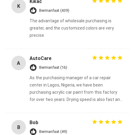
Kikac
K
Bermanfaat (439)
The advantage of wholesale purchasing is
greater, and the customized colors are very
precise.
AutoCare
A
Bermanfaat (16)
As the purchasing manager of a car repair
center in Lagos, Nigeria, we have been
purchasing acrylic car paint from this factory
for over two years. Drying speed is also fast and
color stability is good in high temperature and
high humidity environments in Africa. Its
coverage is also very good, and when repairing
Bob
B
used cars, it is usually possible to cover the
Bermanfaat (49)