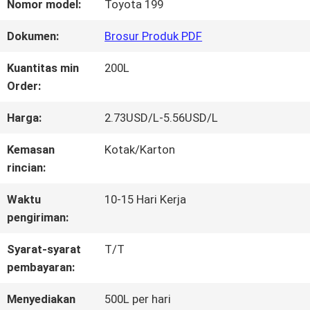
WISATA
Nomor model:
Toyota 199
PABRIK
Dokumen:
Brosur Produk PDF
Kuantitas min
200L
KONTROL
Order:
KUALITAS
Harga:
2.73USD/L-5.56USD/L
Kemasan
Kotak/Karton
HUBUNGI
rincian:
KAMI
Waktu
10-15 Hari Kerja
pengiriman:
Syarat-syarat
T/T
BERITA
pembayaran:
Menyediakan
500L per hari
QUOTE