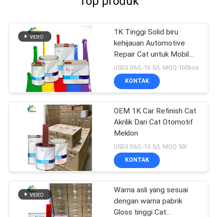
Top produk
1K Tinggi Solid biru
kehijauan Automotive
Repair Cat untuk Mobil
Refinish
USD3.06/L-10.5/L MOQ:100box
KONTAK
OEM 1K Car Refinish Cat
Akrilik Dari Cat Otomotif
Meklon
USD3.06/L-10.5/L MOQ:50l
KONTAK
Warna asli yang sesuai
dengan warna pabrik
Gloss tinggi Cat