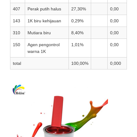
407
Perak putih halus
27,30%
0,00
143
1K biru kehijauan
0,29%
0,00
310
Mutiara biru
8,40%
0,00
150
Agen pengontrol
1,01%
0,00
warna 1K
total
100,00%
0,000