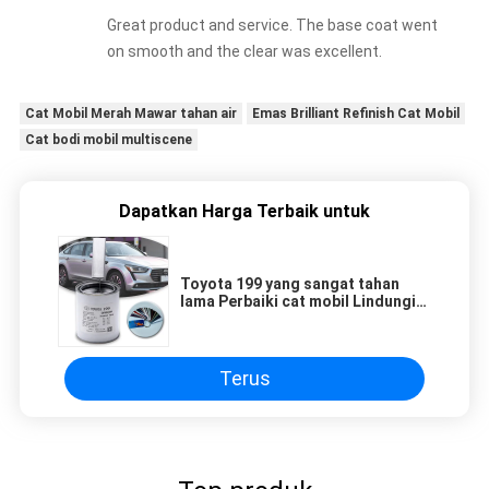
base color with just one spray, saving material
Great product and service. The base coat went
and time costs. Our customers are also very
on smooth and the clear was excellent.
satisfied with the final result, which greatly
helped us to close the order and avoid some
after-sales problems.
Cat Mobil Merah Mawar tahan air
Emas Brilliant Refinish Cat Mobil
Cat bodi mobil multiscene
Dapatkan Harga Terbaik untuk
Toyota 199 yang sangat tahan
lama Perbaiki cat mobil Lindungi
mobil Anda selama bertahun-
tahun
Terus