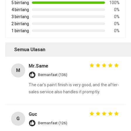
5 bintang
100%
4 bintang
0%
3 bintang
0%
2 bintang
0%
1 bintang
0%
Semua Ulasan
Mr.Same
M
Bermanfaat (136)
The car's paint finish is very good, and the after-
sales service also handles it promptly.
Guc
G
Bermanfaat (126)