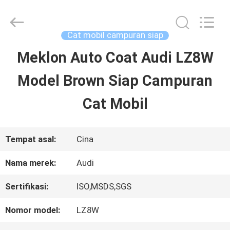
Guangzhou
Meklon
Chemical
Technology
Cat mobil campuran siap
Co.,
Ltd..
Meklon Auto Coat Audi LZ8W
RUMAH
All
Rights
Model Brown Siap Campuran
Reserved.
PRODUK
Cat Mobil
VIDEO
Tempat asal:
Cina
Nama merek:
Audi
TENTANG
Sertifikasi:
ISO,MSDS,SGS
KITA
Nomor model:
LZ8W