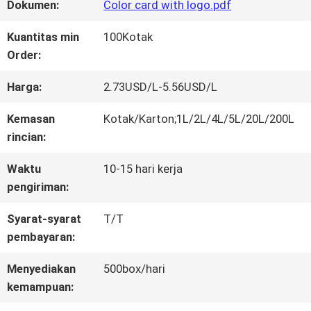
WISATA
Dokumen:
Color card with logo.pdf
PABRIK
Kuantitas min
100Kotak
Order:
KONTROL
Harga:
2.73USD/L-5.56USD/L
KUALITAS
Kemasan
Kotak/Karton;1L/2L/4L/5L/20L/200L
rincian:
HUBUNGI
Waktu
10-15 hari kerja
pengiriman:
KAMI
Syarat-syarat
T/T
pembayaran:
BERITA
Menyediakan
500box/hari
kemampuan:
QUOTE