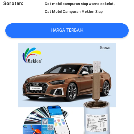
Sorotan:
,
Cat mobil campuran siap warna cokelat
REQUEST
Cat Mobil Campuran Meklon Siap
SUATU
HARGA TERBAIK
SITEMAP
KEBIJAKAN
PRIVASI