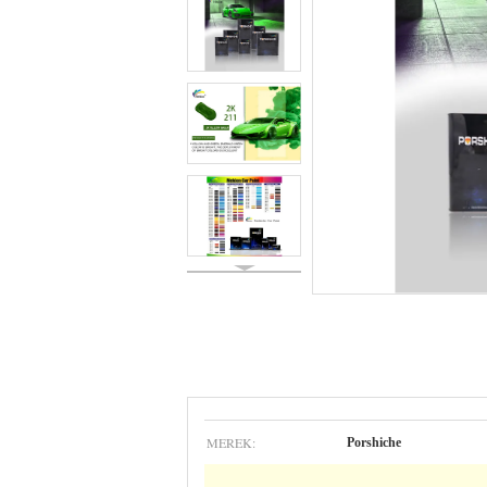
MEREK:
Porshiche