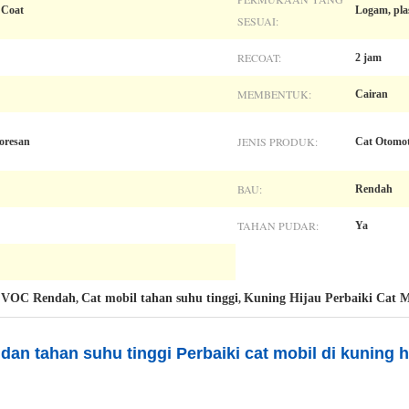
 Coat
Logam, plas
SESUAI:
RECOAT:
2 jam
MEMBENTUK:
Cairan
JENIS PRODUK:
oresan
Cat Otomot
BAU:
Rendah
TAHAN PUDAR:
Ya
 VOC Rendah
Cat mobil tahan suhu tinggi
Kuning Hijau Perbaiki Cat M
,
,
an tahan suhu tinggi Perbaiki cat mobil di kuning h