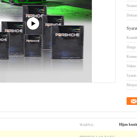
Nomor
Dokum
Syara
Kuanti
Harga:
Kemasa
Waktu 
Syarat
Menye
WARNA:
Hijau kuni
PERMUKAAN YANG