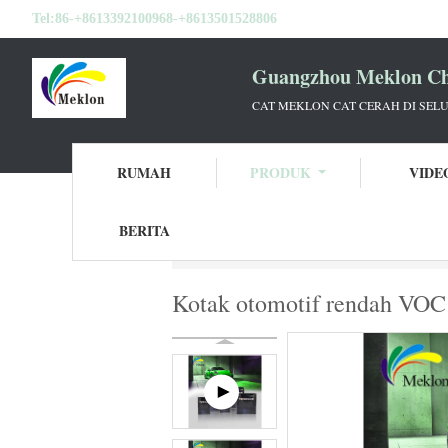
Tel:
86-+8613392100968-+8613501528806
Guangzhou Meklon Che
CAT MEKLON CAT CERAH DI SEL
RUMAH
PRODUK
VIDE
BERITA
Rumah
Produk
Menghaluskan Cat Mobil
Kotak otomotif rendah VOC d