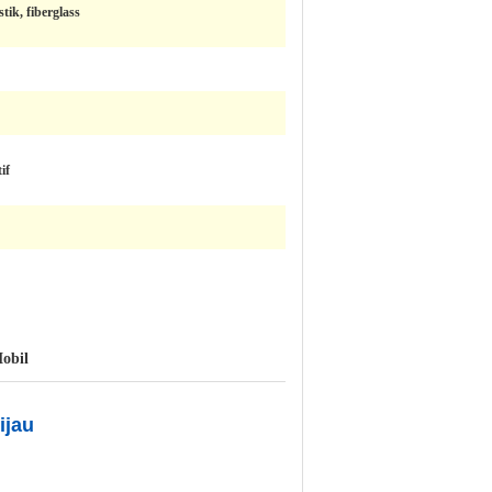
tik, fiberglass
if
obil
ijau