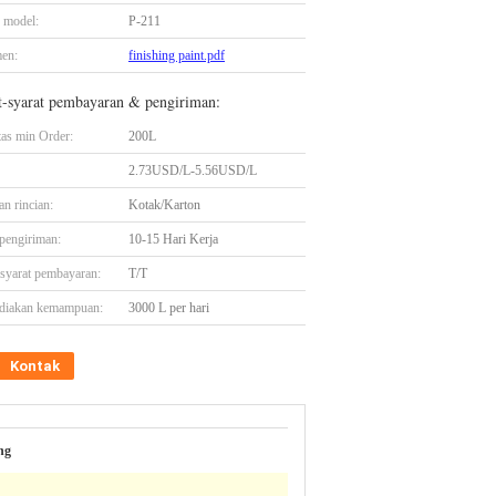
 model:
P-211
en:
finishing paint.pdf
t-syarat pembayaran & pengiriman:
tas min Order:
200L
2.73USD/L-5.56USD/L
n rincian:
Kotak/Karton
pengiriman:
10-15 Hari Kerja
-syarat pembayaran:
T/T
diakan kemampuan:
3000 L per hari
Kontak
ng