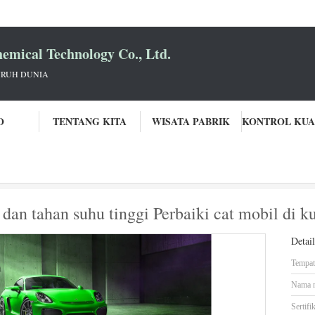
mical Technology Co., Ltd.
URUH DUNIA
O
TENTANG KITA
WISATA PABRIK
Kotak otomotif rendah VOC dan tahan suhu tinggi Perbaiki cat mobil di ku
an tahan suhu tinggi Perbaiki cat mobil di ku
Detai
Tempat 
Nama 
Sertifik