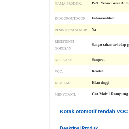
NAMA PRODUK:
P-211 Yellow Green Auto
INDOOROUTDOOR:
Indoor/outdoor
RESISTENSI SCRUB:
Ya
RESISTENSI
Sangat tahan terhadap g
GORESAN:
APLIKASI:
Semprot
VOC:
Rendah
KEMILAU:
Kilau tinggi
MENYOROTI:
Cat Mobil Rampung
Kotak otomotif rendah VOC d
Deskripsi Produk