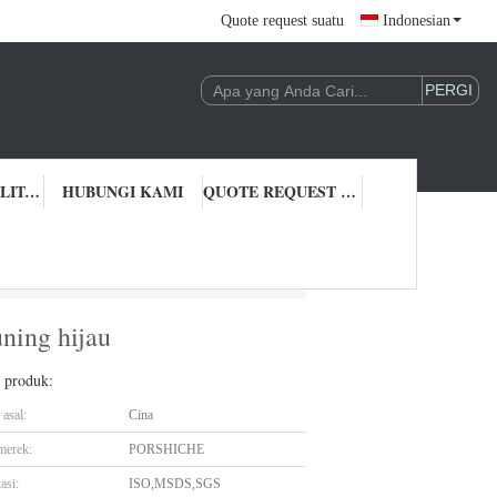
Quote request suatu
Indonesian
KONTROL KUALITAS
HUBUNGI KAMI
QUOTE REQUEST SUATU
ning hijau
ning hijau
l produk:
asal:
Cina
merek:
PORSHICHE
asi:
ISO,MSDS,SGS