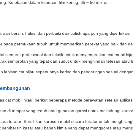
ng. Ketebalan dalam keadaan film kering: 35 ~ 50 mikron
aan bersih, halus, dan perbaiki dan polish apa pun yang diperlukan.
imer pada permukaan tubuh untuk memberikan perekat yang baik dan da
istol semprot profesional dan teknik untuk menyemprotkan cat mobil h
jarak semprotan yang tepat dan sudut untuk menghindari tetesan atau l
 lapisan cat hijau sepenuhnya kering dan pengeringan sesuai dengan in
 Pembangunan
s cat mobil hijau, berikut beberapa metode perawatan setelah aplikasi
an di tempat yang teduh atau gunakan garasi untuk melindungi karose
ra teratur: Bersihkan karoseri mobil secara teratur untuk menghilan
t pembersih kasar atau bahan kimia yang dapat menggores atau merus