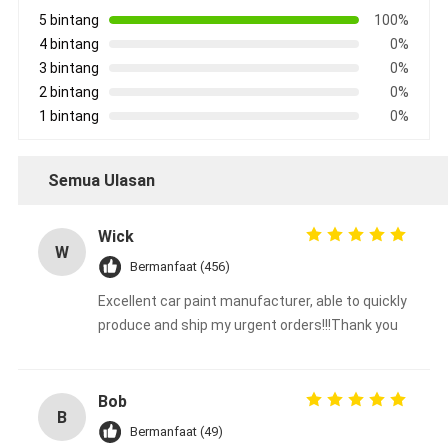
5 bintang
100%
4 bintang
0%
3 bintang
0%
2 bintang
0%
1 bintang
0%
Semua Ulasan
Wick
W
Bermanfaat (456)
Excellent car paint manufacturer, able to quickly
produce and ship my urgent orders!!!Thank you
Bob
B
Bermanfaat (49)