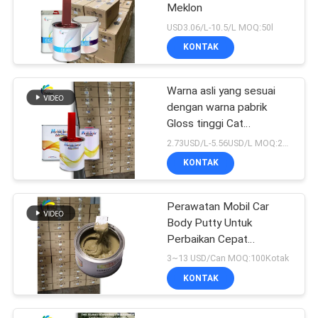
Meklon
USD3.06/L-10.5/L MOQ:50l
KONTAK
Warna asli yang sesuai
dengan warna pabrik
Gloss tinggi Cat
perbaikan mobil berwarna
2.73USD/L-5.56USD/L MOQ:200l
merah terang
KONTAK
Perawatan Mobil Car
Body Putty Untuk
Perbaikan Cepat
Ketidaksetaraan
3~13 USD/Can MOQ:100Kotak
KONTAK