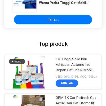
Warna Padat Tinggi Cat Mobil
Semprot
Terus
Top produk
1K Tinggi Solid biru
kehijauan Automotive
Repair Cat untuk Mobil
Refinish
USD3.06/L-10.5/L MOQ:100box
KONTAK
OEM 1K Car Refinish Cat
Akrilik Dari Cat Otomotif