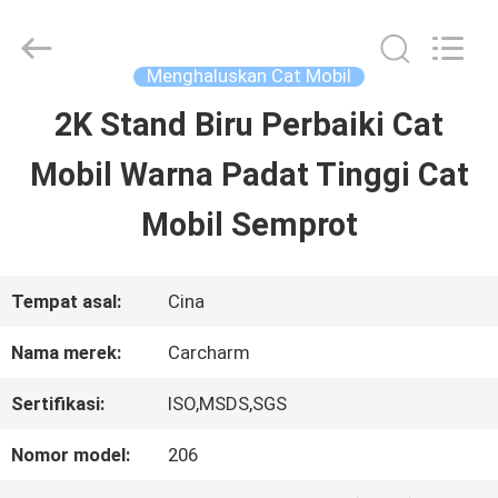
Guangzhou
Meklon
Chemical
Technology
Menghaluskan Cat Mobil
Co.,
Ltd..
2K Stand Biru Perbaiki Cat
RUMAH
All
Rights
Mobil Warna Padat Tinggi Cat
Reserved.
PRODUK
Mobil Semprot
VIDEO
Tempat asal:
Cina
Nama merek:
Carcharm
TENTANG
Sertifikasi:
ISO,MSDS,SGS
KITA
Nomor model:
206