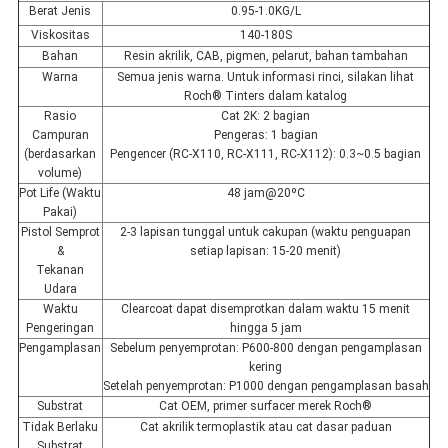
Berat Jenis
0.95-1.0KG/L
Viskositas
140-180S
Bahan
Resin akrilik, CAB, pigmen, pelarut, bahan tambahan
Warna
Semua jenis warna. Untuk informasi rinci, silakan lihat
Roch® Tinters dalam katalog
Rasio
Cat 2K: 2 bagian
Campuran
Pengeras: 1 bagian
(berdasarkan
Pengencer (RC-X110, RC-X111, RC-X112): 0.3~0.5 bagian
volume)
Pot Life (Waktu
48 jam@20ºC
Pakai)
Pistol Semprot
2-3 lapisan tunggal untuk cakupan (waktu penguapan
&
setiap lapisan: 15-20 menit)
Tekanan
Udara
Waktu
Clearcoat dapat disemprotkan dalam waktu 15 menit
Pengeringan
hingga 5 jam
Pengamplasan
Sebelum penyemprotan: P600-800 dengan pengamplasan
kering
Setelah penyemprotan: P1000 dengan pengamplasan basah
Substrat
Cat OEM, primer surfacer merek Roch®
Tidak Berlaku
Cat akrilik termoplastik atau cat dasar paduan
Substrat