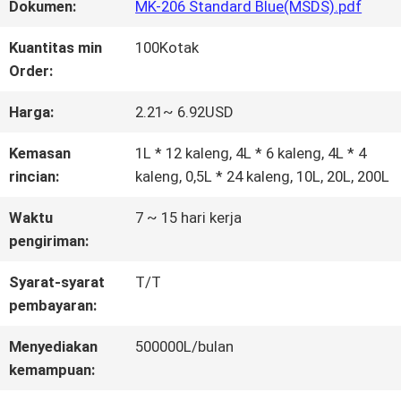
WISATA
Dokumen:
MK-206 Standard Blue(MSDS).pdf
PABRIK
Kuantitas min
100Kotak
Order:
KONTROL
Harga:
2.21~ 6.92USD
KUALITAS
Kemasan
1L * 12 kaleng, 4L * 6 kaleng, 4L * 4
rincian:
kaleng, 0,5L * 24 kaleng, 10L, 20L, 200L
HUBUNGI
Waktu
7 ~ 15 hari kerja
pengiriman:
KAMI
Syarat-syarat
T/T
pembayaran:
BERITA
Menyediakan
500000L/bulan
kemampuan:
QUOTE