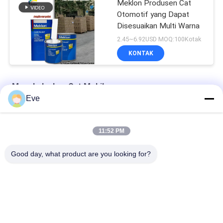
Meklon Produsen Cat
Otomotif yang Dapat
Disesuaikan Multi Warna
2.45~6.92USD MOQ:100Kotak
KONTAK
Menghaluskan Cat Mobil
Eve
Cakupan Tinggi Cat Otomotif yang Dipasok Pabrik
11:52 PM
Cat Mobil Pra Campuran Cat Akrilik Untuk Semprot Otomotif
Good day, what product are you looking for?
Cat Mobil Multifungsi Havana Warna Abu-abu Tidak berbahaya
Bad Request
Semua