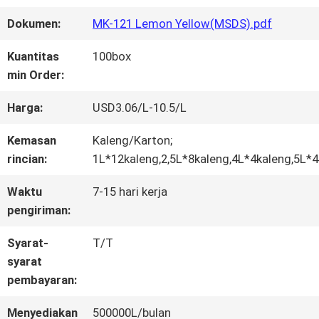
WISATA
Dokumen:
MK-121 Lemon Yellow(MSDS).pdf
PABRIK
Kuantitas
100box
min Order:
KONTROL
Harga:
USD3.06/L-10.5/L
KUALITAS
Kemasan
Kaleng/Karton;
rincian:
1L*12kaleng,2,5L*8kaleng,4L*4kaleng,5L*4
HUBUNGI
Waktu
7-15 hari kerja
KAMI
pengiriman:
Syarat-
T/T
BERITA
syarat
pembayaran:
QUOTE
Menyediakan
500000L/bulan