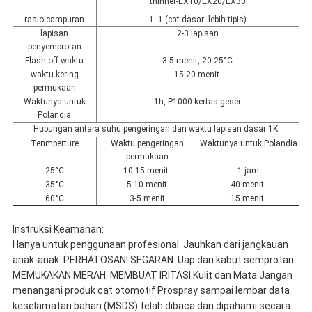
thinner-EX10/EX20/EX30
rasio campuran
1: 1 (cat dasar: lebih tipis)
lapisan
2-3 lapisan
penyemprotan
Flash off waktu
3-5 menit, 20-25°C
waktu kering
15-20 menit.
permukaan
Waktunya untuk
1h, P1000 kertas geser
Polandia
Hubungan antara suhu pengeringan dan waktu lapisan dasar 1K
Tenmperture
Waktu pengeringan
Waktunya untuk Polandia
permukaan
25°C
10-15 menit.
1 jam
35°C
5-10 menit
40 menit.
60°C
3-5 menit
15 menit.
Instruksi Keamanan:
Hanya untuk penggunaan profesional. Jauhkan dari jangkauan
anak-anak. PERHATOSAN! SEGARAN. Uap dan kabut semprotan
MEMUKAKAN MERAH. MEMBUAT IRITASI Kulit dan Mata.Jangan
menangani produk cat otomotif Prospray sampai lembar data
keselamatan bahan (MSDS) telah dibaca dan dipahami secara