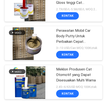
Gloss tinggi Cat
perbaikan mobil berwarna
2.73USD/L-5.56USD/L MOQ:200l
merah terang
KONTAK
Perawatan Mobil Car
Body Putty Untuk
Perbaikan Cepat
Ketidaksetaraan
3~13 USD/Can MOQ:100Kotak
KONTAK
Meklon Produsen Cat
Otomotif yang Dapat
Disesuaikan Multi Warna
2.45~6.92USD MOQ:100Kotak
KONTAK