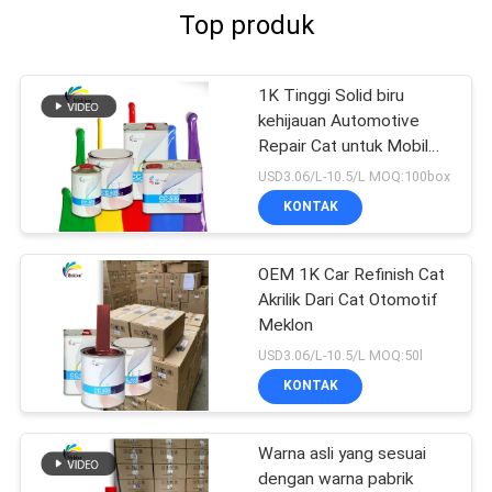
Top produk
1K Tinggi Solid biru
kehijauan Automotive
Repair Cat untuk Mobil
Refinish
USD3.06/L-10.5/L MOQ:100box
KONTAK
OEM 1K Car Refinish Cat
Akrilik Dari Cat Otomotif
Meklon
USD3.06/L-10.5/L MOQ:50l
KONTAK
Warna asli yang sesuai
dengan warna pabrik