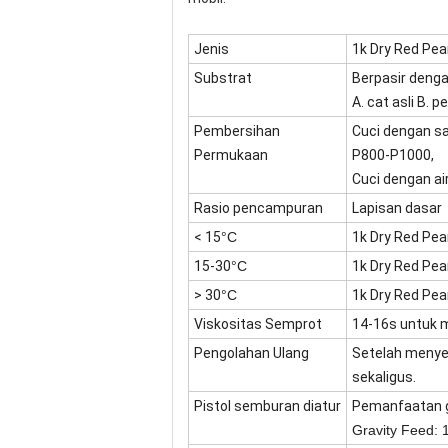
Jenis
1k Dry Red Pea
Substrat
Berpasir dengan
A. cat asli B. 
Pembersihan
Cuci dengan sa
Permukaan
P800-P1000,
Cuci dengan ai
Rasio pencampuran
Lapisan dasar
< 15
°C
1k Dry Red Pea
15-30
°C
1k Dry Red Pea
> 30
°C
1k Dry Red Pea
Viskositas Semprot
14-16s untuk m
Pengolahan Ulang
Setelah menye
sekaligus.
Pistol semburan diatur
Pemanfaatan g
Gravity Feed: