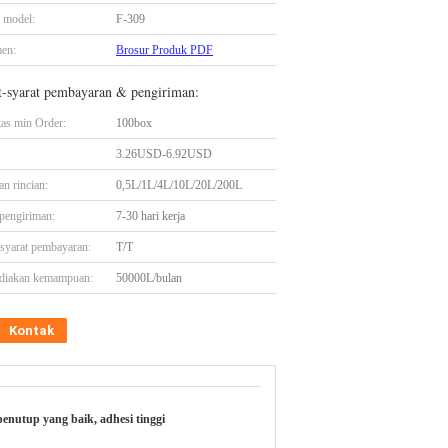
 model:
F-309
en:
Brosur Produk PDF
t-syarat pembayaran & pengiriman:
tas min Order:
100box
3.26USD-6.92USD
n rincian:
0,5L/1L/4L/10L/20L/200L
pengiriman:
7-30 hari kerja
-syarat pembayaran:
T/T
diakan kemampuan:
50000L/bulan
Kontak
 penutup yang baik, adhesi tinggi