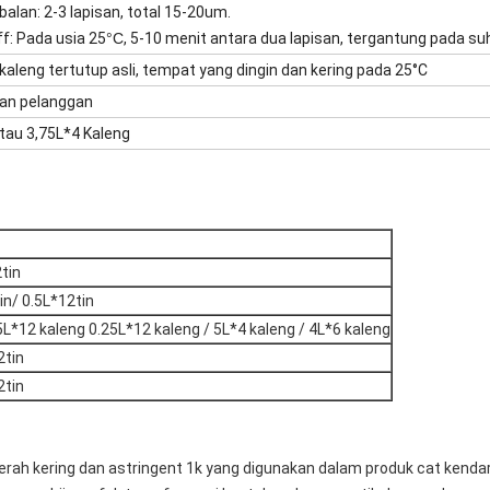
alan: 2-3 lapisan, total 15-20um.
f: Pada usia 25
°C
, 5-10 menit antara dua lapisan, tergantung pada suh
kaleng tertutup asli, tempat yang dingin dan kering pada 25°C
an pelanggan
tau 3,75L*4 Kaleng
tin
in/ 0.5L*12tin
5L*12 kaleng 0.25L*12 kaleng / 5L*4 kaleng / 4L*6 kaleng
2tin
2tin
erah kering dan astringent 1k yang digunakan dalam produk cat kend