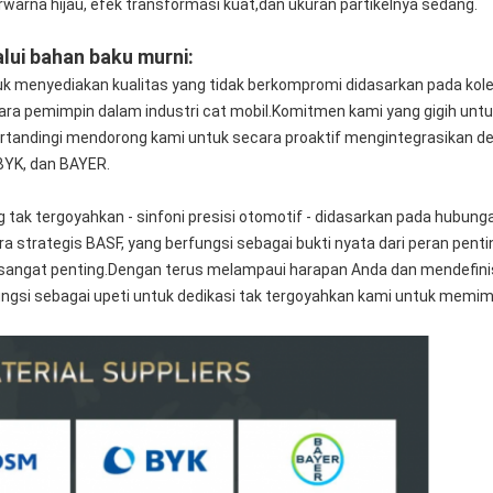
warna hijau, efek transformasi kuat,dan ukuran partikelnya sedang.
ui bahan baku murni:
uk menyediakan kualitas yang tidak berkompromi didasarkan pada kole
para pemimpin dalam industri cat mobil.Komitmen kami yang gigih untu
ertandingi mendorong kami untuk secara proaktif mengintegrasikan de
YK, dan BAYER.
tak tergoyahkan - sinfoni presisi otomotif - didasarkan pada hubungan
a strategis BASF, yang berfungsi sebagai bukti nyata dari peran pent
 sangat penting.Dengan terus melampaui harapan Anda dan mendefin
ungsi sebagai upeti untuk dedikasi tak tergoyahkan kami untuk memim