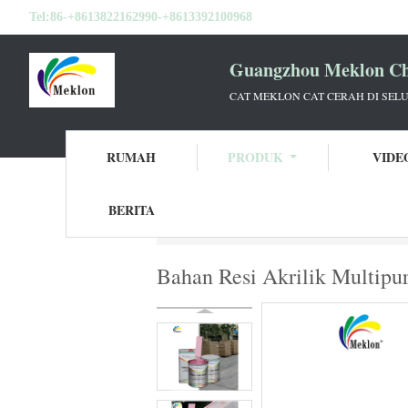
Tel:
86-+8613822162990-+8613392100968
Guangzhou Meklon Che
CAT MEKLON CAT CERAH DI SEL
RUMAH
PRODUK
VIDE
BERITA
Rumah
Produk
Cat Mutiara Mobil
Bah
Bahan Resi Akrilik Multipu