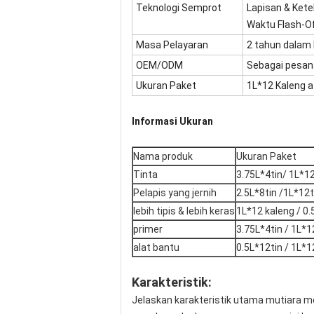
Teknologi Semprot
Lapisan & Keteb
Waktu Flash-Of
Masa Pelayaran
2 tahun dalam 
OEM/ODM
Sebagai pesan
Ukuran Paket
1L*12 Kaleng a
Informasi Ukuran
Nama produk
Ukuran Paket
Tinta
3.75L*4tin/ 1L*12
Pelapis yang jernih
2.5L*8tin /1L*12t
lebih tipis & lebih keras
1L*12 kaleng / 0.
primer
3.75L*4tin / 1L*1
alat bantu
0.5L*12tin / 1L*1
Karakteristik:
Jelaskan karakteristik utama mutiara m