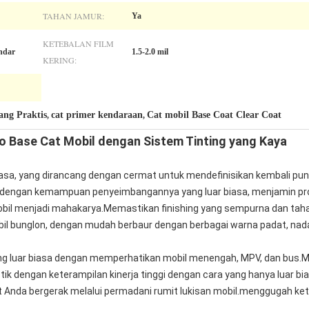
TAHAN JAMUR:
Ya
KETEBALAN FILM
ndar
1.5-2.0 mil
KERING:
ang Praktis
cat primer kendaraan
Cat mobil Base Coat Clear Coat
,
,
o Base Cat Mobil dengan Sistem Tinting yang Kaya
iasa, yang dirancang dengan cermat untuk mendefinisikan kembali pun
al dengan kemampuan penyeimbangannya yang luar biasa, menjamin pros
il menjadi mahakarya.Memastikan finishing yang sempurna dan taha
bil bunglon, dengan mudah berbaur dengan berbagai warna padat, na
ang luar biasa dengan memperhatikan mobil menengah, MPV, dan bus.
 dengan keterampilan kinerja tinggi dengan cara yang hanya luar bia
Anda bergerak melalui permadani rumit lukisan mobil.menggugah kete