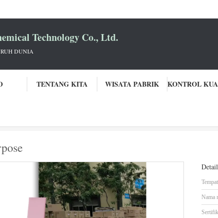
mical Technology Co., Ltd.
URUH DUNIA
O
TENTANG KITA
WISATA PABRIK
an Resi Akrilik Multipurpose
rpose
Detai
Tempat 
Nama 
Sertifik