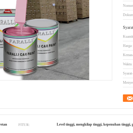
Nomor
Dokum
Syara
Kuanti
Harga:
Kemasa
Waktu 
Syarat
Menye
FITUR:
retan
Level tinggi, mengkilap tinggi, kepenuhan tinggi,