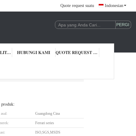
Quote request suatu
Indonesian
KONTROL KUALITAS
HUBUNGI KAMI
QUOTE REQUEST SUATU
l produk:
asal:
Guangdong Cina
merek:
Ferrari series
asi:
ISO,SGS,MSDS