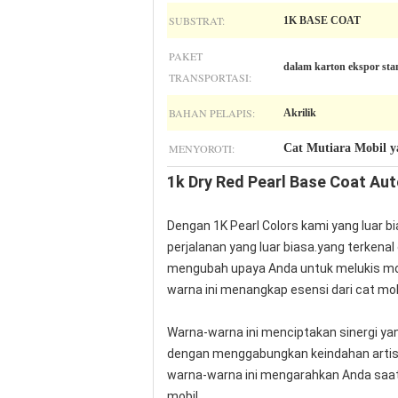
SUBSTRAT:
1K BASE COAT
PAKET
dalam karton ekspor sta
TRANSPORTASI:
BAHAN PELAPIS:
Akrilik
MENYOROTI:
Cat Mutiara Mobil y
1k Dry Red Pearl Base Coat Aut
Dengan 1K Pearl Colors kami yang luar b
perjalanan yang luar biasa.yang terken
mengubah upaya Anda untuk melukis mob
warna ini menangkap esensi dari cat mo
Warna-warna ini menciptakan sinergi y
dengan menggabungkan keindahan artistik
warna-warna ini mengarahkan Anda saat 
mobil.