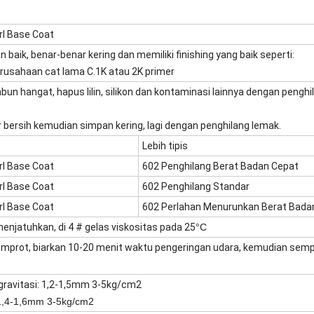
rl Base Coat
 baik, benar-benar kering dan memiliki finishing yang baik seperti:
perusahaan cat lama C.1K atau 2K primer
bun hangat, hapus lilin, silikon dan kontaminasi lainnya dengan pengh
r bersih kemudian simpan kering, lagi dengan penghilang lemak.
Lebih tipis
rl Base Coat
602 Penghilang Berat Badan Cepat
rl Base Coat
602 Penghilang Standar
rl Base Coat
602 Perlahan Menurunkan Berat Bada
enjatuhkan, di 4 # gelas viskositas pada 25
°C
mprot, biarkan 10-20 menit waktu pengeringan udara, kemudian semp
ravitasi: 1,2-1,5mm 3-5kg/cm2
 1,4-1,6mm 3-5kg/cm2