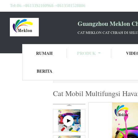
Tel:
86-+8613392100968-+8613501528806
Guangzhou Meklon Che
CAT MEKLON CAT CERAH DI SEL
RUMAH
PRODUK
VIDE
BERITA
Rumah
Produk
Menghaluskan Cat Mobil
Cat Mobil Multifungsi Hav