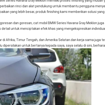
MW Series Havana Gray Meklon memiliki proses finishing yang mudah
perbaikan rinci dan alat pendukung untuk membantu pengguna menye
aikan yang lebih besar, produk finishing kami memberikan solusi yang
goresan dan goresan, cat mobil BMW Series Havana Gray Meklon juga 
 detail untuk menciptakan efek khas yang mengekspresikan individual
ar di Afrika, Timur Tengah, dan Amerika Selatan.dan kerja sama juga ter
alu dipersilakan untuk bertanya kepada saya, saya selalu di sini, berha