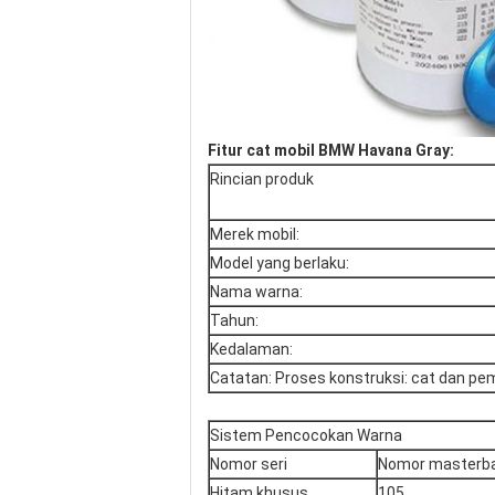
Fitur cat mobil BMW Havana Gray:
Rincian produk
Merek mobil:
Model yang berlaku:
Nama warna:
Tahun:
Kedalaman:
Catatan: Proses konstruksi: cat dan pem
Sistem Pencocokan Warna
Nomor seri
Nomor masterb
Hitam khusus
105