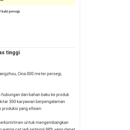
 kaki persegi.
s tinggi
angzhou, Cina.000 meter persegi,
p hubungan dari bahan baku ke produk
Sekitar 300 karyawan berpengalaman
 produksi yang efisien.
yur berkomitmen untuk mengembangkan
n warna cat jadi setinggi 98%,yang dapat