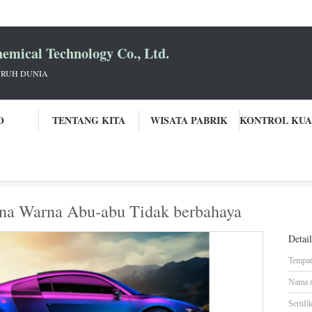
mical Technology Co., Ltd.
URUH DUNIA
O
TENTANG KITA
WISATA PABRIK
Cat Mobil Multifungsi Havana Warna Abu-abu Tidak berbahaya
ana Warna Abu-abu Tidak berbahaya
Detai
Tempat 
Nama 
Sertifik