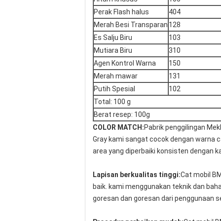
Perak Flash halus
404
Merah Besi Transparan
128
Es Salju Biru
103
Mutiara Biru
310
Agen Kontrol Warna
150
Merah mawar
131
Putih Spesial
102
Total: 100 g
Berat resep: 100g
COLOR MATCH:
Pabrik penggilingan Me
Gray kami sangat cocok dengan warna c
area yang diperbaiki konsisten dengan k
Lapisan berkualitas tinggi:
Cat mobil BM
baik. kami menggunakan teknik dan bah
goresan dan goresan dari penggunaan se