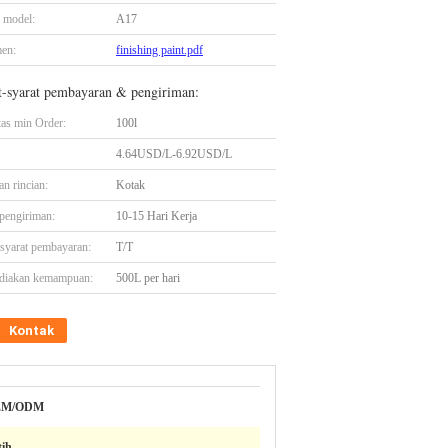
 model:
A17
en:
finishing paint.pdf
t-syarat pembayaran & pengiriman:
tas min Order:
100l
4.64USD/L-6.92USD/L
n rincian:
Kotak
pengiriman:
10-15 Hari Kerja
-syarat pembayaran:
T/T
diakan kemampuan:
500L per hari
Kontak
EM/ODM
tih