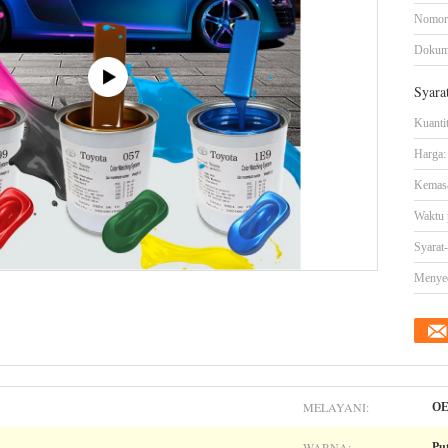
Nomor
Dokum
Syara
Kuanti
Harga:
Kemasa
Waktu 
Syarat
Menye
MELAYANI:
O
WARNA:
Pu