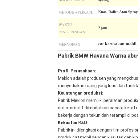
METODE APLIKASI:
Kuas, Roller, Atau Spray
WAKTU
2 jam
PENGERINGAN:
MENYOROTI:
cat kerusakan mobil
Pabrik BMW Havana Warna abu-a
Profil Perusahaan:
Meklon adalah produsen yang mengkhusus
menyediakan ruang yang luas dan fasilit
Keuntungan produksi:
Pabrik Meklon memiliki peralatan produ
cat otomotif dikendalikan secara ketat
bekerja dengan tekun dan terampil di po
Kekuatan R&D:
Pabrik ini dilengkapi dengan tim profe
produk cat mobil dengan kualitas dan ki