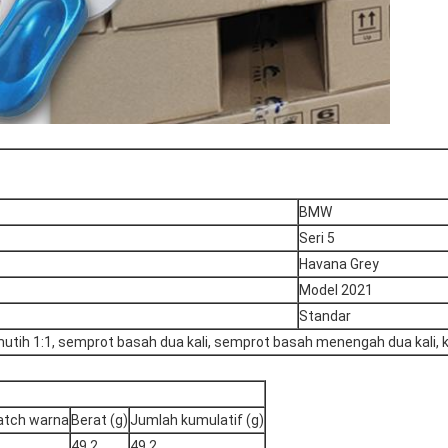
BMW
Seri 5
Havana Grey
Model 2021
Standar
utih 1:1, semprot basah dua kali, semprot basah menengah dua kali, kab
atch warna
Berat (g)
Jumlah kumulatif (g)
49.2
49.2