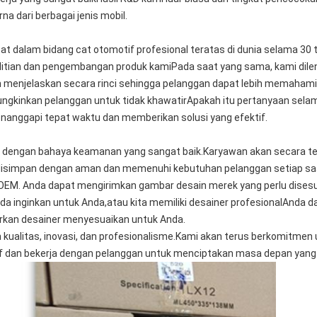
 dari berbagai jenis mobil.
libat dalam bidang cat otomotif profesional teratas di dunia selama 
elitian dan pengembangan produk kamiPada saat yang sama, kami dile
n menjelaskan secara rinci sehingga pelanggan dapat lebih memaha
ngkinkan pelanggan untuk tidak khawatirApakah itu pertanyaan sel
nanggapi tepat waktu dan memberikan solusi yang efektif.
i dengan bahaya keamanan yang sangat baik.Karyawan akan secara t
isimpan dengan aman dan memenuhi kebutuhan pelanggan setiap sa
 OEM. Anda dapat mengirimkan gambar desain merek yang perlu disesu
 inginkan untuk Anda,atau kita memiliki desainer profesionalAnda d
rkan desainer menyesuaikan untuk Anda.
h kualitas, inovasi, dan profesionalisme.Kami akan terus berkomitme
tif dan bekerja dengan pelanggan untuk menciptakan masa depan yang l