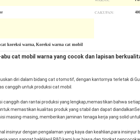
CAKUPAN:
er
400
cat koreksi warna
Koreksi warna cat mobil
,
,
bu cat mobil warna yang cocok dan lapisan berkualita
kan diri dalam bidang cat otomotif, dengan kantornya terletak di Gu
as canggih untuk produksi cat mobil.
ksi canggih dan rantai produksi yang lengkap,memastikan bahwa setia
 untuk memastikan kualitas produk yang stabil dan dapat diandalkan
sisi masing-masing, memberikan jaminan tenaga kerja yang solid untuk
sional insinyur dengan pengalaman yang kaya dan keahlian,para insin
nerja yang sangat baikHasil R&D kami luar biasa dan tingkat pencocoka