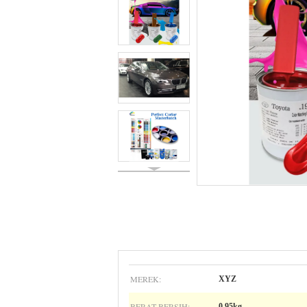
MEREK:
XYZ
BERAT BERSIH:
0,95kg