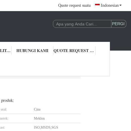
Quote request suatu
Indonesian
KONTROL KUALITAS
HUBUNGI KAMI
QUOTE REQUEST SUATU
l produk:
asal:
Cina
merek:
Meklon
asi:
ISO,MSDS,SGS