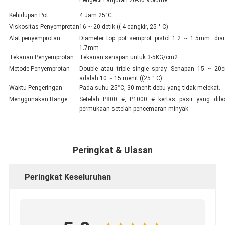
Pengecil Lanjutan 20-30 Volume
Kehidupan Pot
4 Jam 25°C
Viskositas Penyemprotan
16 ~ 20 detik ((-4 cangkir, 25 ° C)
Alat penyemprotan
Diameter top pot semprot pistol 1.2 ~ 1.5mm. di
1.7mm
Tekanan Penyemprotan
Tekanan senapan untuk 3-5KG/cm2
Metode Penyemprotan
Double atau triple single spray. Senapan 15 ~ 20cm
adalah 10 ~ 15 menit ((25 ° C)
Waktu Pengeringan
Pada suhu 25°C, 30 menit debu yang tidak melekat.
Menggunakan Range
Setelah P800 #, P1000 # kertas pasir yang dibo
permukaan setelah pencemaran minyak
Peringkat & Ulasan
Peringkat Keseluruhan