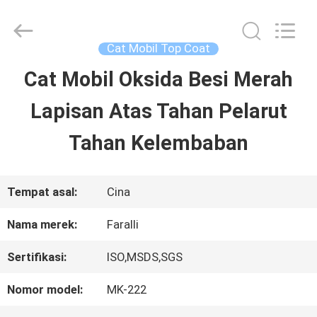
Guangzhou
Meklon
Chemical
Technology
Cat Mobil Top Coat
Co.,
Ltd..
Cat Mobil Oksida Besi Merah
RUMAH
All
Rights
Lapisan Atas Tahan Pelarut
Reserved.
PRODUK
Tahan Kelembaban
VIDEO
Tempat asal:
Cina
Nama merek:
Faralli
TENTANG
Sertifikasi:
ISO,MSDS,SGS
KITA
Nomor model:
MK-222