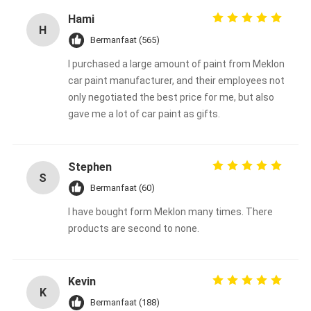
Hami
H
Bermanfaat (565)
I purchased a large amount of paint from Meklon
car paint manufacturer, and their employees not
only negotiated the best price for me, but also
gave me a lot of car paint as gifts.
Stephen
S
Bermanfaat (60)
I have bought form Meklon many times. There
products are second to none.
Kevin
K
Bermanfaat (188)