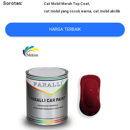
Sorotan:
,
Cat Mobil Merah Top Coat
REQUEST
,
cat mobil yang cocok warna
cat mobil akrilik
SUATU
HARGA TERBAIK
SITEMAP
KEBIJAKAN
PRIVASI