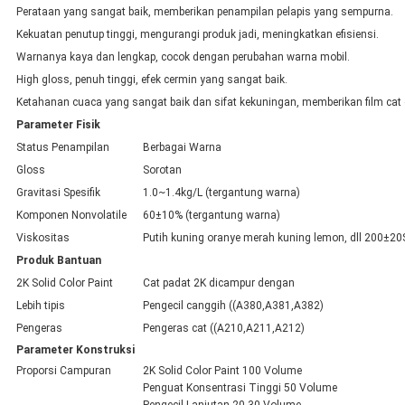
Perataan yang sangat baik, memberikan penampilan pelapis yang sempurna.
Kekuatan penutup tinggi, mengurangi produk jadi, meningkatkan efisiensi.
Warnanya kaya dan lengkap, cocok dengan perubahan warna mobil.
High gloss, penuh tinggi, efek cermin yang sangat baik.
Ketahanan cuaca yang sangat baik dan sifat kekuningan, memberikan film cat 
Parameter Fisik
Status Penampilan
Berbagai Warna
Gloss
Sorotan
Gravitasi Spesifik
1.0~1.4kg/L (tergantung warna)
Komponen Nonvolatile
60±10% (tergantung warna)
Viskositas
Putih kuning oranye merah kuning lemon, dll 200±20S
Produk Bantuan
2K Solid Color Paint
Cat padat 2K dicampur dengan
Lebih tipis
Pengecil canggih ((A380,A381,A382)
Pengeras
Pengeras cat ((A210,A211,A212)
Parameter Konstruksi
Proporsi Campuran
2K Solid Color Paint 100 Volume
Penguat Konsentrasi Tinggi 50 Volume