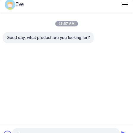
Eve
Cat Mobil Merah Cemerlang Tahan Panas Tidak Beracun
Lapisan Atas Tahan Pudar Cat Mobil Otomotif
11:57 AM
Cat Mobil Berkilau Tinggi TopCoat Anti Korosi Perlindungan UV
Good day, what product are you looking for?
Pemasok Cat Otomotif Perbaikan Cat Otomotif
Bad Request
Semua
Menghaluskan Cat 
Lapisan Dasar Cat 
Mobil
Mobil
Cat Mobil Top Coat
Kotak Polyester
Cat Mobil Perak 
Cat Mutiara Mobil
Metalik