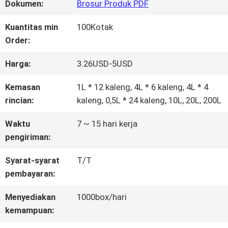
WISATA
Dokumen:
Brosur Produk PDF
PABRIK
Kuantitas min
100Kotak
Order:
KONTROL
Harga:
3.26USD-5USD
KUALITAS
Kemasan
1L * 12 kaleng, 4L * 6 kaleng, 4L * 4
rincian:
kaleng, 0,5L * 24 kaleng, 10L, 20L, 200L
HUBUNGI
Waktu
7 ~ 15 hari kerja
pengiriman:
KAMI
Syarat-syarat
T/T
pembayaran:
BERITA
Menyediakan
1000box/hari
kemampuan:
QUOTE