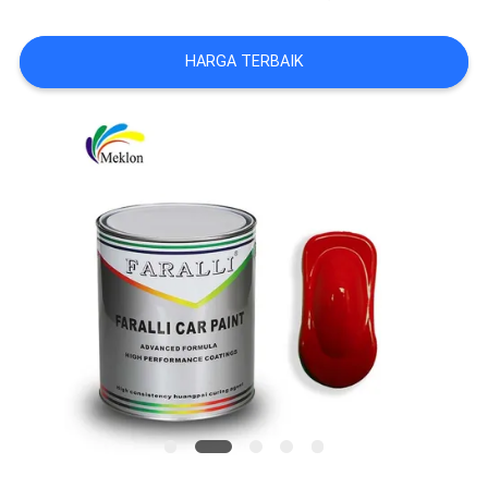
REQUEST
HARGA TERBAIK
SUATU
SITEMAP
KEBIJAKAN
PRIVASI