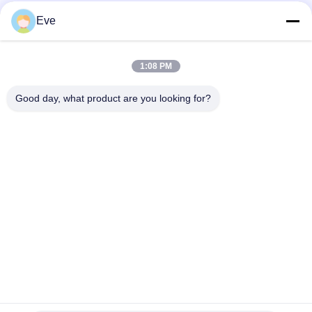
Cat Otomotif Cat Spray Paint
Eve
Cat Mobil Merah Cemerlang Tahan Panas Tidak Beracun
Lapisan Atas Tahan Pudar Cat Mobil Otomotif
1:08 PM
Cat Mobil Berkilau Tinggi TopCoat Anti Korosi Perlindungan UV
Good day, what product are you looking for?
Pemasok Cat Otomotif Perbaikan Cat Otomotif
Bad Request
Semua
Menghaluskan Cat 
Lapisan Dasar Cat 
Mobil
Mobil
Cat Mobil Top Coat
Kotak Polyester
Cat Mobil Perak 
Cat Mutiara Mobil
Metalik