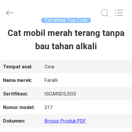
Guangzhou
Meklon
Chemical
Technology
Cat Mobil Top Coat
Co.,
Ltd..
Cat mobil merah terang tanpa
RUMAH
All
Rights
bau tahan alkali
Reserved.
PRODUK
Tempat asal:
Cina
VIDEO
Nama merek:
Faralli
Sertifikasi:
ISO,MSDS,SGS
TENTANG
Nomor model:
217
KITA
Dokumen:
Brosur Produk PDF