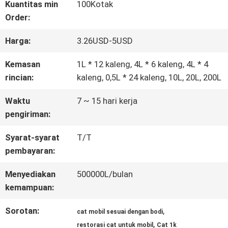
WISATA
Kuantitas min
100Kotak
Order:
PABRIK
Harga:
3.26USD-5USD
KONTROL
Kemasan
1L * 12 kaleng, 4L * 6 kaleng, 4L * 4
rincian:
kaleng, 0,5L * 24 kaleng, 10L, 20L, 200L
KUALITAS
Waktu
7 ~ 15 hari kerja
pengiriman:
HUBUNGI
Syarat-syarat
T/T
KAMI
pembayaran:
Menyediakan
500000L/bulan
BERITA
kemampuan:
Sorotan:
,
cat mobil sesuai dengan bodi
QUOTE
,
restorasi cat untuk mobil
Cat 1k