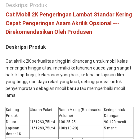
Deskripsi Produk
Cat Mobil 2K Pengeringan Lambat Standar Kering
Cepat Pengeringan Asam Akrilik Opsional ---
Direkomendasikan Oleh Produsen
Deskripsi Produk
Cat akrilik 2K berkualitas tinggi ini dirancang untuk mobil kelas
menengah hingga atas, memiliki ketahanan cuaca yang sangat
baik, kilap tinggi, kekerasan yang baik, ketebalan lapisan film
yang tinggi, dan daya rekat yang kuat, sehingga ideal untuk
penyemprotan sebagian mobil baru atau memperbaiki mobil
lama.
Katalog
Ukuran Paket
Rasio Mxing (Berdasarkan
Kering untuk
Produk
Volume)
Ditangani
Dasar
1L*12&3,75L*4
100:25:25
90-120 menit
Lapisan
1L*12&3,75L*4
100:(10-20)
5 menit
dasar 1K