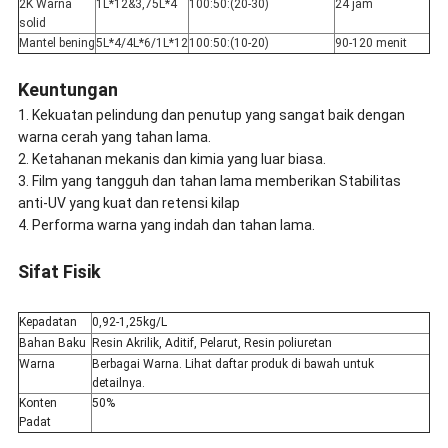
2K Warna
1L*12&3,75L*4
100:50:(20-30)
24 jam
solid
Mantel bening
5L*4/4L*6/1L*12
100:50:(10-20)
90-120 menit
Keuntungan
1. Kekuatan pelindung dan penutup yang sangat baik dengan
warna cerah yang tahan lama.
2. Ketahanan mekanis dan kimia yang luar biasa.
3. Film yang tangguh dan tahan lama memberikan Stabilitas
anti-UV yang kuat dan retensi kilap
4. Performa warna yang indah dan tahan lama.
Sifat Fisik
Kepadatan
0,92-1,25kg/L
Bahan Baku
Resin Akrilik, Aditif, Pelarut, Resin poliuretan
Warna
Berbagai Warna. Lihat daftar produk di bawah untuk
detailnya.
Konten
50%
Padat