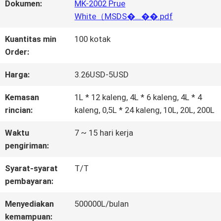
WISATA
Dokumen:
MK-2002 Prue
White（MSDS�...��.pdf
PABRIK
Kuantitas min
100 kotak
Order:
KONTROL
Harga:
3.26USD-5USD
KUALITAS
Kemasan
1L * 12 kaleng, 4L * 6 kaleng, 4L * 4
rincian:
kaleng, 0,5L * 24 kaleng, 10L, 20L, 200L
HUBUNGI
Waktu
7 ~ 15 hari kerja
KAMI
pengiriman:
Syarat-syarat
T/T
BERITA
pembayaran:
Menyediakan
500000L/bulan
QUOTE
kemampuan: