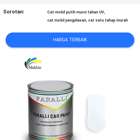
REQUEST
Sorotan:
,
Cat mobil putih murni tahan UV
,
cat mobil pengelasan
cat satu tahap murah
SUATU
HARGA TERBAIK
SITEMAP
KEBIJAKAN
PRIVASI