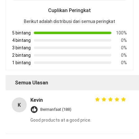
Cuplikan Peringkat
Berikut adalah distribusi dari semua peringkat
5 bintang
100%
4 bintang
0%
3 bintang
0%
2 bintang
0%
1 bintang
0%
Semua Ulasan
Kevin
K
Bermanfaat (188)
Good products at a good price.