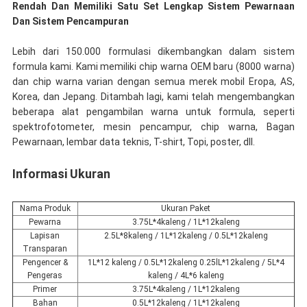
Rendah Dan Memiliki Satu Set Lengkap Sistem Pewarnaan
Dan Sistem Pencampuran
Lebih dari 150.000 formulasi dikembangkan dalam sistem
formula kami. Kami memiliki chip warna OEM baru (8000 warna)
dan chip warna varian dengan semua merek mobil Eropa, AS,
Korea, dan Jepang. Ditambah lagi, kami telah mengembangkan
beberapa alat pengambilan warna untuk formula, seperti
spektrofotometer, mesin pencampur, chip warna, Bagan
Pewarnaan, lembar data teknis, T-shirt, Topi, poster, dll.
Informasi Ukuran
Nama Produk
Ukuran Paket
Pewarna
3.75L*4kaleng / 1L*12kaleng
Lapisan
2.5L*8kaleng / 1L*12kaleng / 0.5L*12kaleng
Transparan
Pengencer &
1L*12 kaleng / 0.5L*12kaleng 0.25lL*12kaleng / 5L*4
Pengeras
kaleng / 4L*6 kaleng
Primer
3.75L*4kaleng / 1L*12kaleng
Bahan
0.5L*12kaleng / 1L*12kaleng