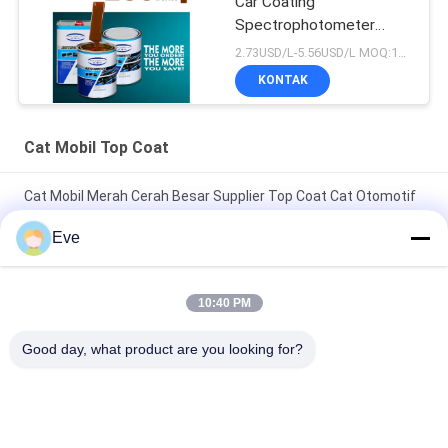
Car Coating
Spectrophotometer
Auto Refinish Repair
2.73USD/L-5.56USD/L MOQ:100box
Produsen Cat Mobil
KONTAK
Otomotif
Cat Mobil Top Coat
Cat Mobil Merah Cerah Besar Supplier Top Coat Cat Otomotif
Cat Otomotif Cat Spray Paint
Eve
Cat Mobil Merah Cemerlang Tahan Panas Tidak Beracun
Lapisan Atas Tahan Pudar Cat Mobil Otomotif
10:40 PM
Cat Mobil Berkilau Tinggi TopCoat Anti Korosi Perlindungan UV
Good day, what product are you looking for?
Pemasok Cat Otomotif Perbaikan Cat Otomotif
Bad Request
Semua