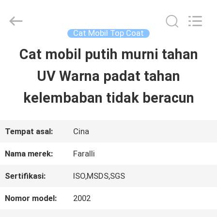
Guangzhou
Meklon
Chemical
Technology
Cat Mobil Top Coat
Co.,
Ltd..
Cat mobil putih murni tahan
RUMAH
All
Rights
UV Warna padat tahan
Reserved.
PRODUK
kelembaban tidak beracun
VIDEO
Tempat asal:
Cina
Nama merek:
Faralli
TENTANG
Sertifikasi:
ISO,MSDS,SGS
KITA
Nomor model:
2002