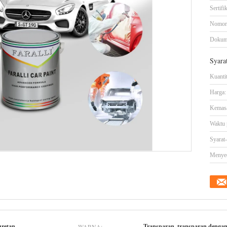
Sertifik
Nomor
Dokum
Syara
Kuanti
Harga:
Kemasa
Waktu 
Syarat
Menye
WARNA:
uretan
Transparan, transparan denga