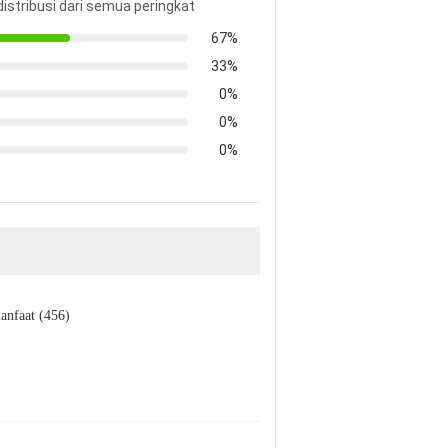
distribusi dari semua peringkat
67%
33%
0%
0%
0%
anfaat (456)