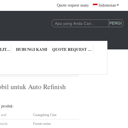
Quote request suatu
Indonesian
KONTROL KUALITAS
HUBUNGI KAMI
QUOTE REQUEST SUATU
l untuk Auto Refinish Repairs
il untuk Auto Refinish
l produk:
asal:
Guangdong Cina
merek:
Ferrari series