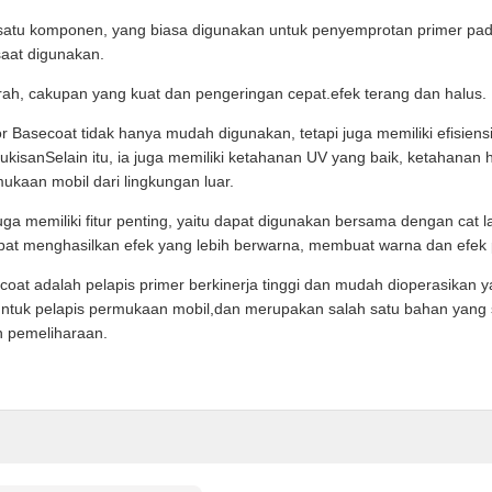
t satu komponen, yang biasa digunakan untuk penyemprotan primer pa
saat digunakan.
erah, cakupan yang kuat dan pengeringan cepat.efek terang dan halus.
r Basecoat tidak hanya mudah digunakan, tetapi juga memiliki efisiens
 lukisanSelain itu, ia juga memiliki ketahanan UV yang baik, ketahanan
mukaan mobil dari lingkungan luar.
juga memiliki fitur penting, yaitu dapat digunakan bersama dengan cat la
dapat menghasilkan efek yang lebih berwarna, membuat warna dan efek
coat adalah pelapis primer berkinerja tinggi dan mudah dioperasikan
 untuk pelapis permukaan mobil,dan merupakan salah satu bahan yang 
 pemeliharaan.