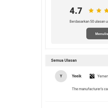
4.7
Berdasarkan 50 ulasan u
Menuli
Tinjaua
Semua Ulasan
Y
Yeeik
Yeme
The manufacturer's car 