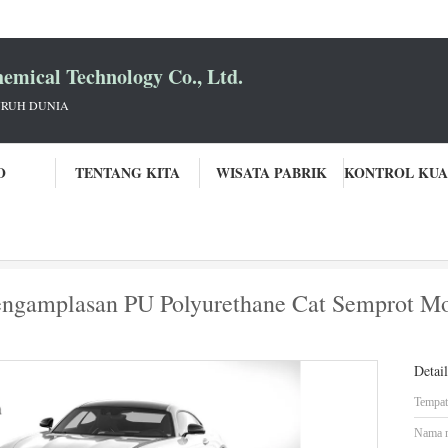
mical Technology Co., Ltd.
URUH DUNIA
O
TENTANG KITA
WISATA PABRIK
Cat Mobil Akrilik Mudah Pengamplasan PU Polyurethane Cat Semprot Mobi
ngamplasan PU Polyurethane Cat Semprot Mob
Detai
Tempat 
Nama 