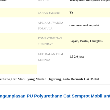
TAHAN JAMUR:
Ya
APLIKASI WARNA
campuran meklonpaint
FORMULA:
KOMPATIBILITAS
Logam, Plastik, Fiberglass
SUBSTRAT:
KETEBALAN FILM
1,5-2,0 juta
KERING:
ethane
Cat Mobil yang Mudah Digoreng
Auto Refinish Cat Mobil
,
,
engamplasan PU Polyurethane Cat Semprot Mobil un