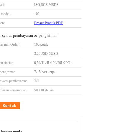
asi:
ISO,SGS,MSDS
 model:
102
en:
Brosur Produk PDF
t-syarat pembayaran & pengiriman:
tas min Order:
100Kotak
3.26USD-5USD
n rincian:
0,5L/1L/4L/10L/20L/200L
pengiriman:
7-15 hari kerja
-syarat pembayaran:
T/T
diakan kemampuan:
50000L/bulan
Kontak
n kuning muda