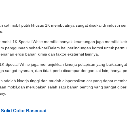
ri cat mobil putih khusus 1K membuatnya sangat disukai di industri s
s.
cat mobil 1K Special White memiliki banyak keuntungan.juga memiliki k
 penggunaan sehari-hariDalam hal perlindungan korosi untuk permuka
 menahan erosi bahan kimia dan faktor eksternal lainnya.
1K Special White juga menunjukkan kinerja pelapisan yang baik.sangat 
ga sangat nyaman, dan tidak perlu dicampur dengan zat lain, hanya per
sus adalah kinerja tinggi dan mudah dioperasikan cat yang dapat memb
ukaan mobil,dan merupakan salah satu bahan penting yang sangat dip
ny.
 Solid Color Basecoat