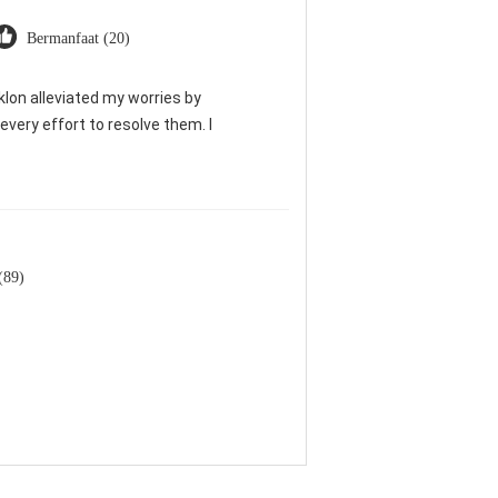
Bermanfaat (20)
klon alleviated my worries by
very effort to resolve them. I
(89)