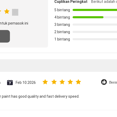
Cuplikan Peringkat
Berikut adalah 
5 bintang
4 bintang
ntuk pemasok ini
3 bintang
2 bintang
s
1 bintang
n
n
Feb 10.2026
Berm
paint has good quality and fast delivery speed.