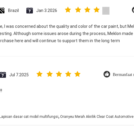
Brazil
Jan 3.2026
e, I was concerned about the quality and color of the car paint, but Me
esting. Although some issues arose during the process, Meklon made e
rchase here and will continue to support them in the long term
Jul 7.2025
Bermanfaat 
!!
,
Lapisan dasar cat mobil multifungsi
Oranyeu Merah Akrilik Clear Coat Automotive