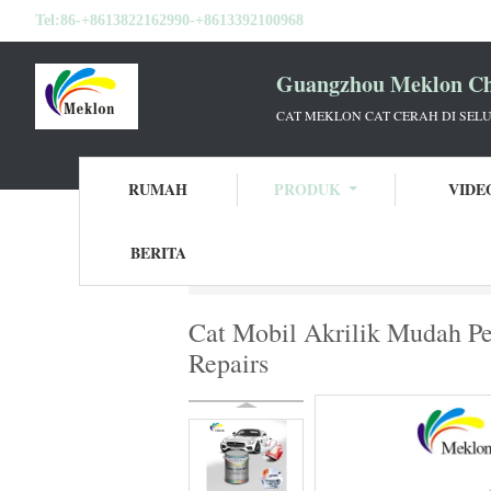
Tel:
86-+8613822162990-+8613392100968
Guangzhou Meklon Che
CAT MEKLON CAT CERAH DI SEL
RUMAH
PRODUK
VIDE
BERITA
Rumah
Produk
Lapisan Dasar Cat Mobil
Cat Mobil Akrilik Mudah Pe
Repairs