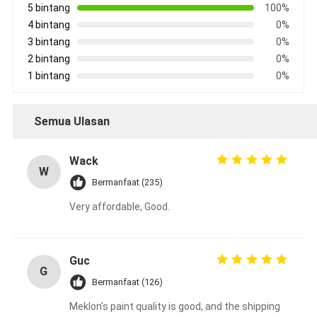
5 bintang
100%
4 bintang
0%
3 bintang
0%
2 bintang
0%
1 bintang
0%
Semua Ulasan
Wack
W
Bermanfaat (235)
Very affordable, Good.
Guc
G
Bermanfaat (126)
Meklon's paint quality is good, and the shipping