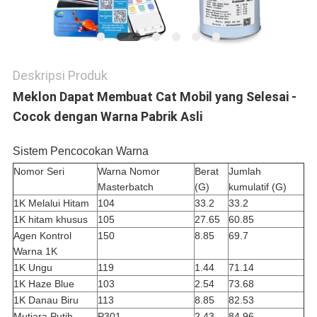
Deskripsi Produk
Meklon Dapat Membuat Cat Mobil yang Selesai -
Cocok dengan Warna Pabrik Asli
Sistem Pencocokan Warna
Nomor Seri
Warna Nomor
Berat
Jumlah
Masterbatch
(G)
kumulatif (G)
1K Melalui Hitam
104
33.2
33.2
1K hitam khusus
105
27.65
60.85
Agen Kontrol
150
8.85
69.7
Warna 1K
1K Ungu
119
1.44
71.14
1K Haze Blue
103
2.54
73.68
1K Danau Biru
113
8.85
82.53
Mutiara Putih
P301
2.43
84.96