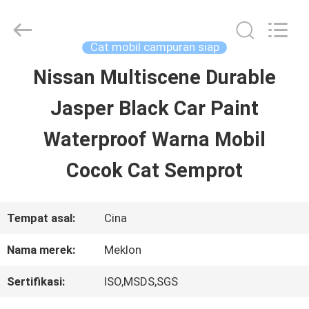
Guangzhou
Meklon
Chemical
Technology
Cat mobil campuran siap
Co.,
Ltd..
Nissan Multiscene Durable
RUMAH
All
Rights
Jasper Black Car Paint
Reserved.
PRODUK
Waterproof Warna Mobil
Cocok Cat Semprot
VIDEO
Tempat asal:
Cina
TENTANG
Nama merek:
Meklon
KITA
Sertifikasi:
ISO,MSDS,SGS