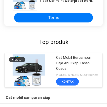
Black Car Paint Waterproof Warna
Mobil Cocok Cat Semprot
Terus
Top produk
Cat Mobil Bercampur
Baja Abu Siap Tahan
Cuaca
2.73USD-5.56USD MOQ:100box
KONTAK
Cat mobil campuran siap