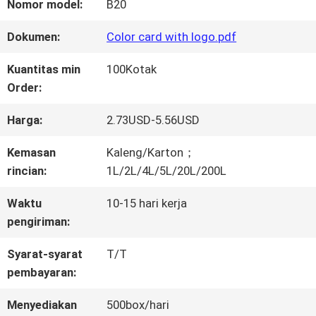
WISATA
Nomor model:
B20
PABRIK
Dokumen:
Color card with logo.pdf
Kuantitas min
100Kotak
KONTROL
Order:
KUALITAS
Harga:
2.73USD-5.56USD
Kemasan
Kaleng/Karton；
HUBUNGI
rincian:
1L/2L/4L/5L/20L/200L
KAMI
Waktu
10-15 hari kerja
pengiriman:
Syarat-syarat
T/T
BERITA
pembayaran:
Menyediakan
500box/hari
QUOTE