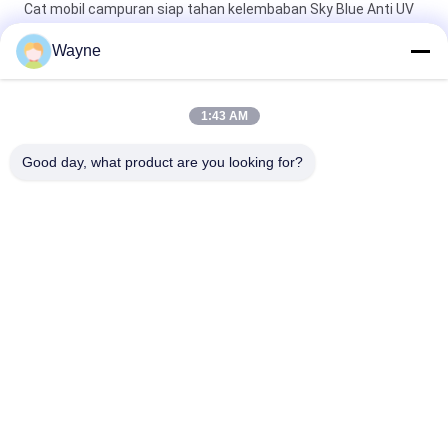
Cat mobil campuran siap tahan kelembaban Sky Blue Anti UV
Multi Fungsi
Wayne
Cat mobil hijau terang tahan cuaca siap dicampur cat
semprotan mobil
1:43 AM
Pearl White Siap Campuran Cat Mobil Semprot Multipurpose
Good day, what product are you looking for?
Nontoxic
Bad Request
Semua
Menghaluskan Cat 
Lapisan Dasar Cat 
Mobil
Mobil
Cat Mobil Top Coat
Kotak Polyester
Cat Mobil Perak 
Cat Mutiara Mobil
Metalik