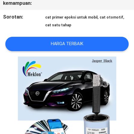
kemampuan:
REQUEST
Sorotan:
,
,
cat primer epoksi untuk mobil
cat otomotif
SUATU
cat satu tahap
HARGA TERBAIK
SITEMAP
KEBIJAKAN
PRIVASI